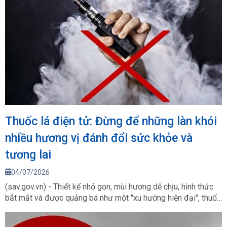
Thuốc lá điện tử: Đừng để những làn khói
nhiều hương vị đánh đổi sức khỏe và
tương lai
04/07/2026
(sav.gov.vn) - Thiết kế nhỏ gọn, mùi hương dễ chịu, hình thức
bắt mắt và được quảng bá như một "xu hướng hiện đại", thuốc
lá điện tử đang âm thầm len lỏi vào đời sống, đặc biệt trong
giới trẻ. Tuy nhiên, đằng sau lớp vỏ hào nhoáng ấy là những