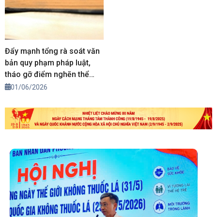
Đẩy mạnh tổng rà soát văn
bản quy phạm pháp luật,
tháo gỡ điểm nghẽn thể
chế cho phát triển
01/06/2026