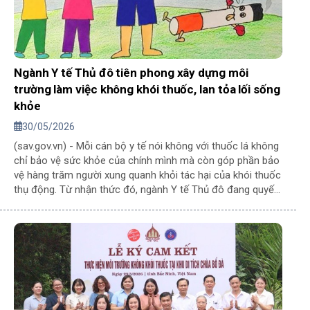
Ngành Y tế Thủ đô tiên phong xây dựng môi
trường làm việc không khói thuốc, lan tỏa lối sống
khỏe
30/05/2026
(sav.gov.vn) - Mỗi cán bộ y tế nói không với thuốc lá không
chỉ bảo vệ sức khỏe của chính mình mà còn góp phần bảo
vệ hàng trăm người xung quanh khỏi tác hại của khói thuốc
thụ động. Từ nhận thức đó, ngành Y tế Thủ đô đang quyết
liệt xây dựng môi trường làm việc không khói thuốc, coi
đây là một tiêu chí quan trọng của văn hóa công sở hiện
đại.