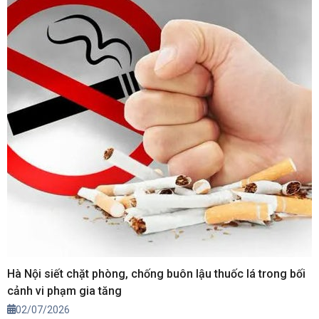
cảnh báo ngày càng mạnh mẽ từ giới khoa học và các tổ chức
y tế quốc tế về những tác động đối với sức khỏe. Từ nguy cơ
nghiện nicotine, tổn thương phổi, tim mạch đến ảnh hưởng lâu
dài đối với não bộ, thuốc lá điện tử đang đặt ra thách thức lớn
đối với công tác bảo vệ sức khỏe cộng đồng.
Hà Nội siết chặt phòng, chống buôn lậu thuốc lá trong bối
cảnh vi phạm gia tăng
02/07/2026