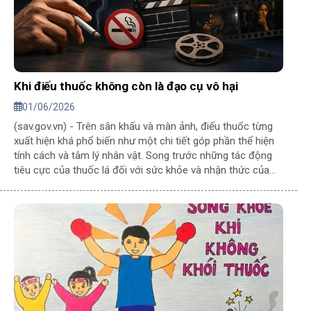
Khi điếu thuốc không còn là đạo cụ vô hại
01/06/2026
(sav.gov.vn) - Trên sân khấu và màn ảnh, điếu thuốc từng
xuất hiện khá phổ biến như một chi tiết góp phần thể hiện
tính cách và tâm lý nhân vật. Song trước những tác động
tiêu cực của thuốc lá đối với sức khỏe và nhận thức của
công chúng, việc kiểm soát hình ảnh thuốc lá trong các tác
phẩm nghệ thuật ngày càng được quan tâm.