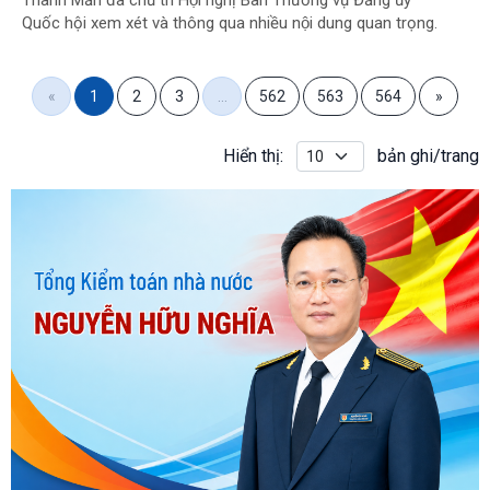
Quốc hội xem xét và thông qua nhiều nội dung quan trọng.
«
1
2
3
…
562
563
564
»
Hiển thị:
bản ghi/trang