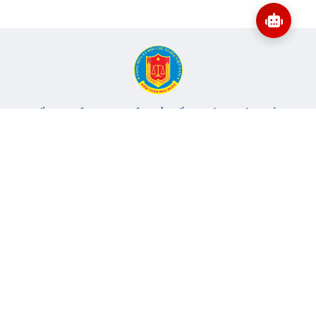
CỔNG THÔNG TIN ĐIỆN TỬ KIỂM TOÁN NHÀ NƯỚC
Cơ quan chủ quản: Kiểm toán nhà nước
Địa chỉ:
116 Nguyễn Chánh, Phường Yên Hòa, TP Hà Nội -
Điện
thoại:
024.6262.8616 -
Email:
banbientap@sav.gov.vn
Giấy phép số: 301/GP-BC, cấp ngày 06/07/2004
Chịu trách nhiệm chính: Bà Hà Thị Mỹ Dung - Phó Tổng Kiểm
toán nhà nước, Trưởng Ban biên tập.
Đang online:
73
Tổng lượt truy cập:
11.150.751