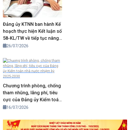
Đảng ủy KTNN ban hành Kế
hoạch thực hiện Kết luận số
58-KL/TW về tiếp tục nâng
cao chất lượng tổ chức cơ
26/07/2026
sở đảng và đội ngũ đảng
viên
Chương trình phòng, chống
tham nhũng, lãng phí, tiêu
cực của Đảng ủy Kiểm toán
nhà nước nhiệm kỳ 2025-
16/07/2026
2030