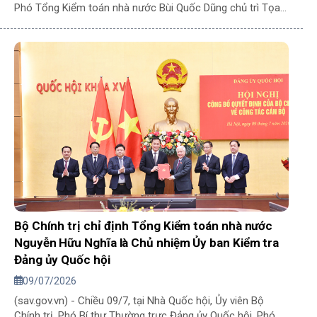
Phó Tổng Kiểm toán nhà nước Bùi Quốc Dũng chủ trì Tọa
đàm. Đây là bước chuẩn bị kỹ lưỡng cho cuộc kiểm toán
đặc biệt, lần đầu tiên xuất hiện trong lịch sử hoạt động của
Ngành vào năm 2026 - Cuộc kiểm toán hoạt động công
tác thống kê theo đề nghị của Ủy ban Thường vụ Quốc hội.
Bộ Chính trị chỉ định Tổng Kiểm toán nhà nước
Nguyễn Hữu Nghĩa là Chủ nhiệm Ủy ban Kiểm tra
Đảng ủy Quốc hội
09/07/2026
(sav.gov.vn) - Chiều 09/7, tại Nhà Quốc hội, Ủy viên Bộ
Chính trị, Phó Bí thư Thường trực Đảng ủy Quốc hội, Phó