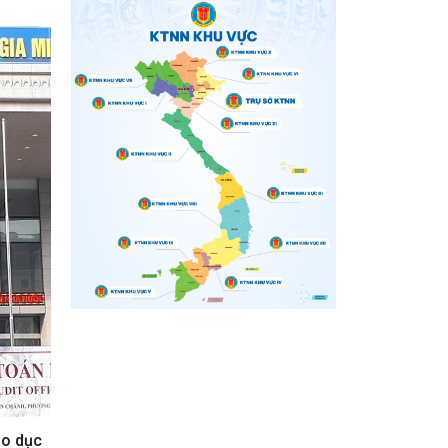
nh
iển mới
áo dục