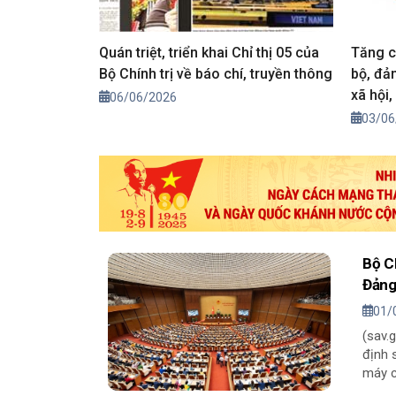
Quán triệt, triển khai Chỉ thị 05 của
Tăng c
Bộ Chính trị về báo chí, truyền thông
bộ, đả
xã hội
06/06/2026
tưởng 
03/06
Bộ C
Đảng
01/
(sav.
định 
máy c