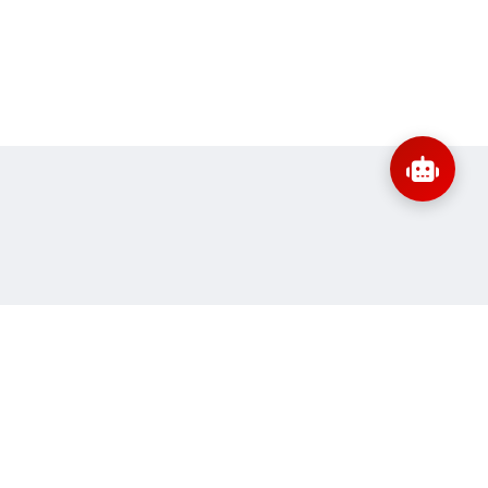
:
banbientap@sav.gov.vn
Thông tin liên hệ