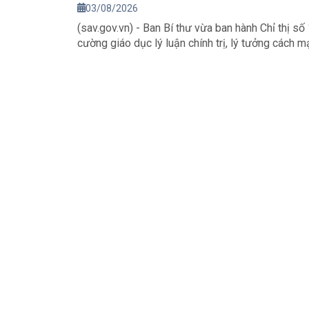
03/08/2026
(sav.gov.vn) - Ban Bí thư vừa ban hành Chỉ thị
cường giáo dục lý luận chính trị, lý tưởng cách m
dân trong hệ thống giáo dục quốc dân, đáp ứng yê
hình mới.