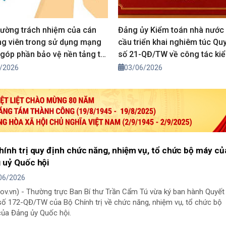
ường trách nhiệm của cán
Đảng ủy Kiểm toán nhà nước
ng viên trong sử dụng mạng
cầu triển khai nghiêm túc Qu
, góp phần bảo vệ nền tảng tư
số 21-QĐ/TW về công tác kiể
của Đảng
giám sát và kỷ luật của Đảng
/2026
03/06/2026
hính trị quy định chức năng, nhiệm vụ, tổ chức bộ máy củ
 uỷ Quốc hội
06/2026
gov.vn) - Thường trực Ban Bí thư Trần Cẩm Tú vừa ký ban hành Quyết
số 172-QĐ/TW của Bộ Chính trị về chức năng, nhiệm vụ, tổ chức bộ
ủa Đảng ủy Quốc hội.