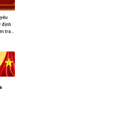
 yêu
y định
m tra,
a