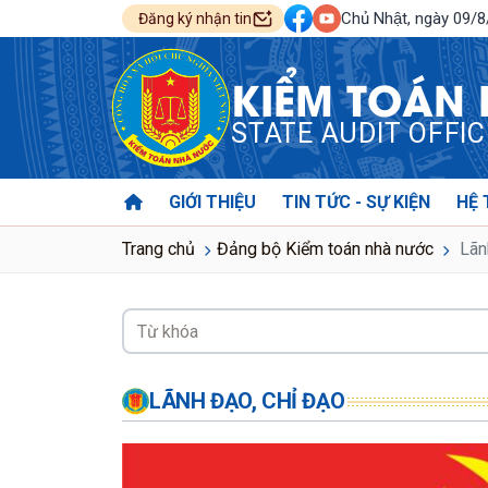
Chủ Nhật, ngày 09/
Đăng ký nhận tin
KIỂM TOÁN
STATE AUDIT OFFI
GIỚI THIỆU
TIN TỨC - SỰ KIỆN
HỆ 
Trang chủ
Đảng bộ Kiểm toán nhà nước
Lãn
LÃNH ĐẠO, CHỈ ĐẠO