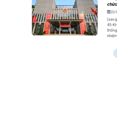
chức
20/
(sav.gov.vn) - Ban Thường vụ 
45-KH
thống
nhiệm