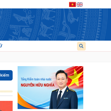
Ử
 kiếm