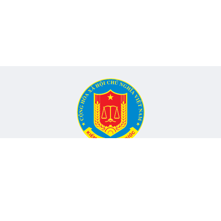
CỔNG THÔNG TIN ĐIỆN TỬ KIỂM TOÁN NHÀ NƯỚC
Cơ quan chủ quản: Kiểm toán nhà nước
nh, Phường Yên Hòa, TP Hà Nội -
Điện thoại:
024.6262.8616 -
Email