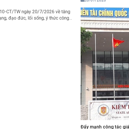
20/07/2026
phong cách Hồ Chí Mi
 số 10-CT/TW ngày 20/7/2026 về tăng
trong giai đoạn phát tr
ạng, đạo đức, lối sống, ý thức công
u cầu phát triển đất nước trong tình
Đẩy mạnh công tác gi