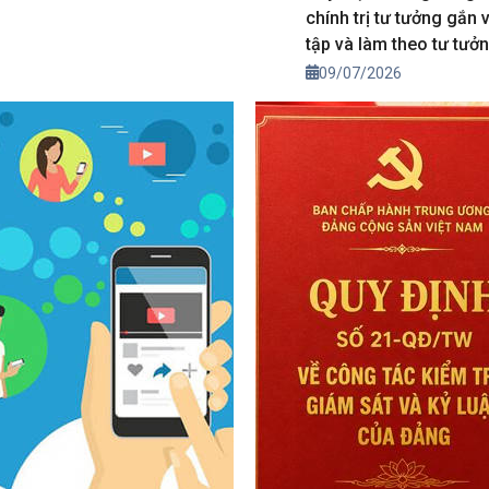
chính trị tư tưởng gắn 
tập và làm theo tư tưở
đức, phong cách Hồ Ch
09/07/2026
trong giai đoạn mới