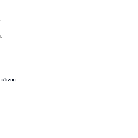
,
hi/trang