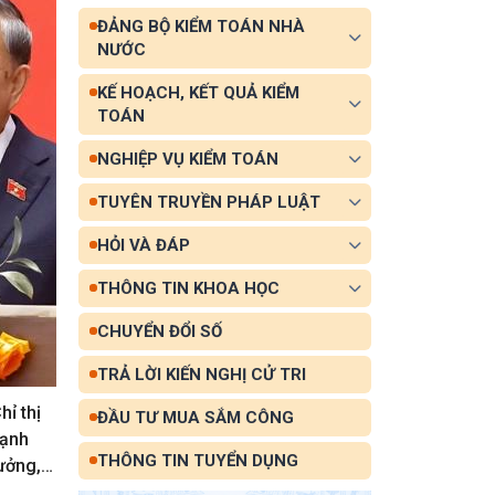
ĐẢNG BỘ KIỂM TOÁN NHÀ
NƯỚC
KẾ HOẠCH, KẾT QUẢ KIỂM
TOÁN
NGHIỆP VỤ KIỂM TOÁN
TUYÊN TRUYỀN PHÁP LUẬT
HỎI VÀ ĐÁP
THÔNG TIN KHOA HỌC
CHUYỂN ĐỔI SỐ
TRẢ LỜI KIẾN NGHỊ CỬ TRI
hỉ thị
ĐẦU TƯ MUA SẮM CÔNG
mạnh
THÔNG TIN TUYỂN DỤNG
ưởng,
,