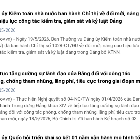
 ủy Kiểm toán nhà nước ban hành Chỉ thị về đổi mới, nâng
iệu lực công tác kiểm tra, giám sát và kỷ luật Đảng
05/2026
gov.vn) - Ngày 19/5/2026, Ban Thường vụ Đảng ủy Kiểm toán nhà nư
) đã ban hành Chỉ thị số 1028-CT/ĐU về đổi mới, nâng cao hiệu lực
tác kiểm tra, giám sát và kỷ luật đảng trong Đảng bộ KTNN.
 tục tăng cường sự lãnh đạo của Đảng đối với công tác
g, chống tham nhũng, lãng phí, tiêu cực trong giai đoạn m
05/2026
gov.vn) - Thực hiện Nghị quyết số 04-NQ/TW ngày 01/4/2026 của Ba
hành Trung ương Đảng khóa XIV về tiếp tục tăng cường sự lãnh đạo
ảng đối với công tác phòng, chống tham nhũng, lãng phí, tiêu cực tr
đoạn mới, ngày 18/5/2026, Bộ Chính trị đã ban hành Kế hoạch số 03-
 triển khai thực hiện Nghị quyết. Đồng chí Trần Cẩm Tú, Ủy viên Bộ
 trị, Thường trực Ban Bí thư thay mặt Bộ Chính trị ký ban hành Kế
 ủy Quốc hội triển khai sơ kết 01 năm vận hành mô hình t
.