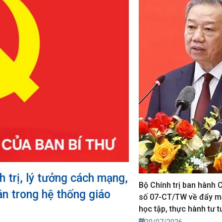
h trị, lý tưởng cách mạng,
Bộ Chính trị ban hành C
ân trong hệ thống giáo
số 07-CT/TW về đẩy 
học tập, thực hành tư t
đạo đức, phương pháp