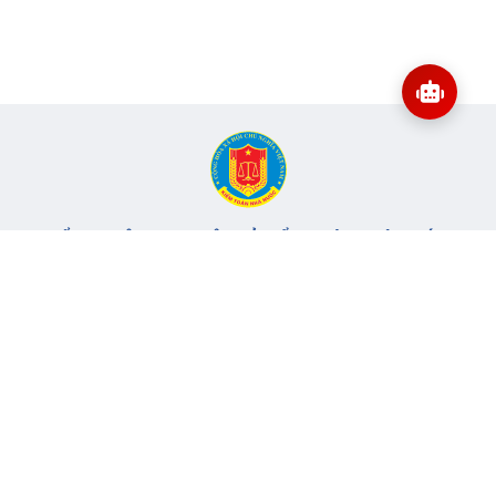
CỔNG THÔNG TIN ĐIỆN TỬ KIỂM TOÁN NHÀ NƯỚC
Cơ quan chủ quản: Kiểm toán nhà nước
Địa chỉ:
116 Nguyễn Chánh, Phường Yên Hòa, TP Hà Nội -
Điện
thoại:
024.6262.8616 -
Email:
banbientap@sav.gov.vn
Giấy phép số: 301/GP-BC, cấp ngày 06/07/2004
Chịu trách nhiệm chính: Bà Hà Thị Mỹ Dung - Phó Tổng Kiểm
toán nhà nước, Trưởng Ban biên tập.