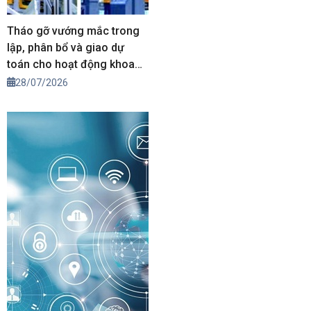
Tháo gỡ vướng mắc trong
lập, phân bổ và giao dự
toán cho hoạt động khoa
học, công nghệ và đổi mới
28/07/2026
sáng tạo