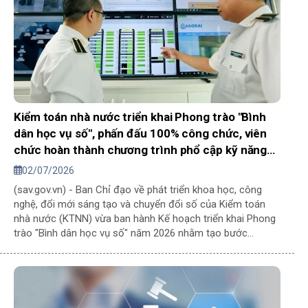
Kiểm toán nhà nước triển khai Phong trào "Bình
dân học vụ số", phấn đấu 100% công chức, viên
chức hoàn thành chương trình phổ cập kỹ năng
số
02/07/2026
(sav.gov.vn) - Ban Chỉ đạo về phát triển khoa học, công
nghệ, đổi mới sáng tạo và chuyển đổi số của Kiểm toán
nhà nước (KTNN) vừa ban hành Kế hoạch triển khai Phong
trào "Bình dân học vụ số" năm 2026 nhằm tạo bước
chuyển biến mạnh mẽ trong nâng cao nhận thức, phổ cập
kiến thức, kỹ năng số và thúc đẩy chuyển đổi số toàn diện
trong hoạt động của Ngành.