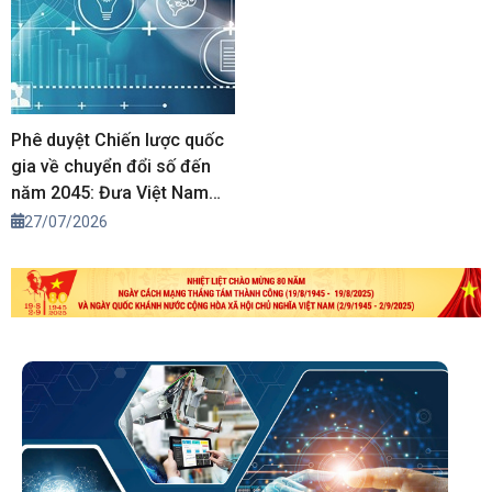
Phê duyệt Chiến lược quốc
gia về chuyển đổi số đến
năm 2045: Đưa Việt Nam
vào nhóm 30 quốc gia dẫn
27/07/2026
đầu về chính phủ số