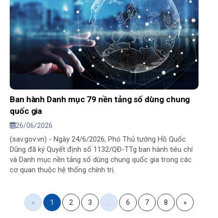
Ban hành Danh mục 79 nền tảng số dùng chung
quốc gia
26/06/2026
(sav.gov.vn) - Ngày 24/6/2026, Phó Thủ tướng Hồ Quốc
Dũng đã ký Quyết định số 1132/QĐ-TTg ban hành tiêu chí
và Danh mục nền tảng số dùng chung quốc gia trong các
cơ quan thuộc hệ thống chính trị.
«
1
2
3
…
6
7
8
»