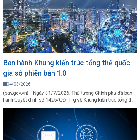
Ban hành Khung kiến trúc tổng thể quốc
gia số phiên bản 1.0
04/08/2026
(sav.gov.vn) - Ngày 31/7/2026, Thủ tướng Chính phủ đã ban
hành Quyết định số 1425/QĐ-TTg về Khung kiến trúc tổng thể
quốc gia số (phiên bản 1.0), tạo nền tảng thống nhất cho việc
xây dựng, phát triển và vận hành hạ tầng số, hệ thống số, nền
tảng số, cơ sở dữ liệu và dịch vụ số trong toàn bộ hệ thống
chính trị.