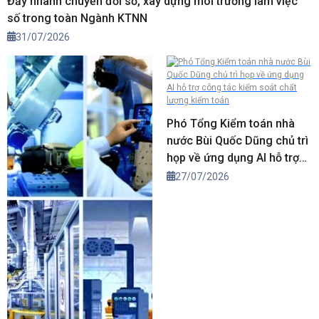
Đẩy nhanh chuyển đổi số, xây dựng môi trường làm việc
số trong toàn Ngành KTNN
31/07/2026
Phó Tổng Kiểm toán nhà
nước Bùi Quốc Dũng chủ trì
họp về ứng dụng AI hỗ trợ
công tác kiểm soát chất
27/07/2026
lượng kiểm toán