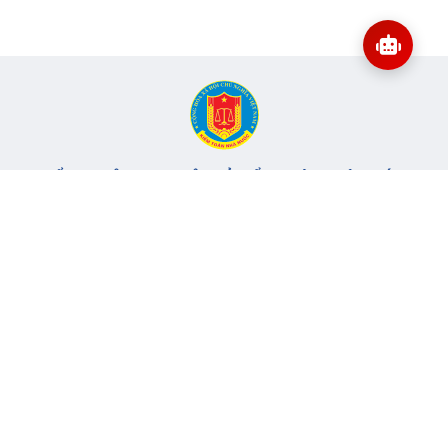
CỔNG THÔNG TIN ĐIỆN TỬ KIỂM TOÁN NHÀ NƯỚC
Cơ quan chủ quản: Kiểm toán nhà nước
Địa chỉ:
116 Nguyễn Chánh, Phường Yên Hòa, TP Hà Nội -
Điện
thoại:
024.6262.8616 -
Email:
banbientap@sav.gov.vn
Giấy phép số: 301/GP-BC, cấp ngày 06/07/2004
Chịu trách nhiệm chính: Bà Hà Thị Mỹ Dung - Phó Tổng Kiểm
toán nhà nước, Trưởng Ban biên tập.
Đang online:
50
Tổng lượt truy cập:
11.146.110