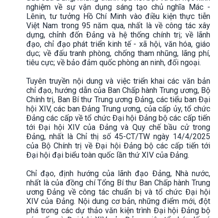
nghiệm về sự vận dụng sáng tạo chủ nghĩa Mác -
Lênin, tư tưởng Hồ Chí Minh vào điều kiện thực tiễn
Việt Nam trong 95 năm qua, nhất là về công tác xây
dựng, chỉnh đốn Đảng và hệ thống chính trị; về lãnh
đạo, chỉ đạo phát triển kinh tế - xã hội, văn hóa, giáo
dục; về đấu tranh phòng, chống tham nhũng, lãng phí,
tiêu cực; về bảo đảm quốc phòng an ninh, đối ngoại.
Tuyên truyền nội dung và việc triển khai các văn bản
chỉ đạo, hướng dẫn của Ban Chấp hành Trung ương, Bộ
Chính trị, Ban Bí thư Trung ương Đảng, các tiểu ban Đại
hội XIV, các ban Đảng Trung ương, của cấp ủy, tổ chức
Đảng các cấp về tổ chức Đại hội Đảng bộ các cấp tiến
tới Đại hội XIV của Đảng và Quy chế bầu cử trong
Đảng, nhất là Chỉ thị số 45-CT/TW ngày 14/4/2025
của Bộ Chính trị về Đại hội Đảng bộ các cấp tiến tới
Đại hội đại biểu toàn quốc lần thứ XIV của Đảng.
Chỉ đạo, định hướng của lãnh đạo Đảng, Nhà nước,
nhất là của đồng chí Tổng Bí thư Ban Chấp hành Trung
ương Đảng về công tác chuẩn bị và tổ chức Đại hội
XIV của Đảng. Nội dung cơ bản, những điểm mới, đột
phá trong các dự thảo văn kiện trình Đại hội Đảng bộ