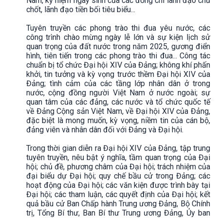
Nam, kỷ niệm ngày sinh của các đồng chí lãnh đạo chủ
chốt, lãnh đạo tiền bối tiêu biểu...
Tuyên truyền các phong trào thi đua yêu nước, các
công trình chào mừng ngày lễ lớn và sự kiện lịch sử
quan trọng của đất nước trong năm 2025, gương điển
hình, tiên tiến trong các phong trào thi đua... Công tác
chuẩn bị tổ chức Đại hội XIV của Đảng; không khí phấn
khởi, tin tưởng và kỳ vọng trước thềm Đại hội XIV của
Đảng; tình cảm của các tầng lớp nhân dân ở trong
nước, cộng đồng người Việt Nam ở nước ngoài; sự
quan tâm của các đảng, các nước và tổ chức quốc tế
về Đảng Cộng sản Việt Nam, về Đại hội XIV của Đảng,
đặc biệt là mong muốn, kỳ vọng, niềm tin của cán bộ,
đảng viên và nhân dân đối với Đảng và Đại hội.
Trong thời gian diễn ra Đại hội XIV của Đảng, tập trung
tuyên truyền, nêu bật ý nghĩa, tầm quan trọng của Đại
hội; chủ đề, phương châm của Đại hội; trách nhiệm của
đại biểu dự Đại hội; quy chế bầu cử trong Đảng; các
hoạt động của Đại hội; các văn kiện được trình bày tại
Đại hội; các tham luận, các quyết định của Đại hội; kết
quả bầu cử Ban Chấp hành Trung ương Đảng, Bộ Chính
trị, Tổng Bí thư, Ban Bí thư Trung ương Đảng, Ủy ban