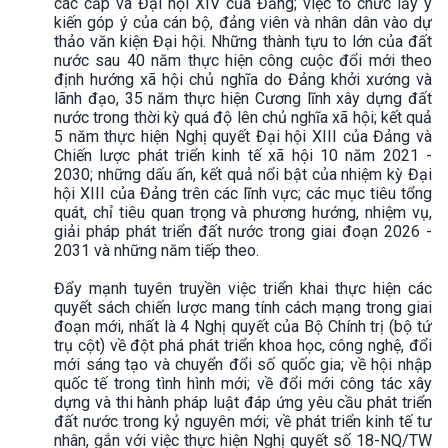
các cấp và Đại hội XIV của Đảng; việc tổ chức lấy ý
kiến góp ý của cán bộ, đảng viên và nhân dân vào dự
thảo văn kiện Đại hội. Những thành tựu to lớn của đất
nước sau 40 năm thực hiện công cuộc đổi mới theo
định hướng xã hội chủ nghĩa do Đảng khởi xướng và
lãnh đạo, 35 năm thực hiện Cương lĩnh xây dựng đất
nước trong thời kỳ quá độ lên chủ nghĩa xã hội; kết quả
5 năm thực hiện Nghị quyết Đại hội XIII của Đảng và
Chiến lược phát triển kinh tế xã hội 10 năm 2021 -
2030; những dấu ấn, kết quả nổi bật của nhiệm kỳ Đại
hội XIII của Đảng trên các lĩnh vực; các mục tiêu tổng
quát, chỉ tiêu quan trọng và phương hướng, nhiệm vụ,
giải pháp phát triển đất nước trong giai đoạn 2026 -
2031 và những năm tiếp theo.
Đẩy mạnh tuyên truyền việc triển khai thực hiện các
quyết sách chiến lược mang tính cách mạng trong giai
đoạn mới, nhất là 4 Nghị quyết của Bộ Chính trị (bộ tứ
trụ cột) về đột phá phát triển khoa học, công nghệ, đổi
mới sáng tạo và chuyển đổi số quốc gia; về hội nhập
quốc tế trong tình hình mới; về đổi mới công tác xây
dựng và thi hành pháp luật đáp ứng yêu cầu phát triển
đất nước trong kỷ nguyên mới; về phát triển kinh tế tư
nhân, gắn với việc thực hiện Nghị quyết số 18-NQ/TW