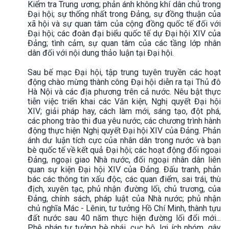
Kiểm tra Trung ương; phản ánh không khí dân chủ trong
Đại hội; sự thống nhất trong Đảng, sự đồng thuận của
xã hội và sự quan tâm của cộng đồng quốc tế đối với
Đại hội; các đoàn đại biểu quốc tế dự Đại hội XIV của
Đảng; tình cảm, sự quan tâm của các tầng lớp nhân
dân đối với nội dung thảo luận tại Đại hội.
Sau bế mạc Đại hội, tập trung tuyên truyền các hoạt
động chào mừng thành công Đại hội diễn ra tại Thủ đô
Hà Nội và các địa phương trên cả nước. Nêu bật thực
tiễn việc triển khai các Văn kiện, Nghị quyết Đại hội
XIV; giải pháp hay, cách làm mới, sáng tạo, đột phá,
các phong trào thi đua yêu nước, các chương trình hành
động thực hiện Nghị quyết Đại hội XIV của Đảng. Phản
ánh dư luận tích cực của nhân dân trong nước và bạn
bè quốc tế về kết quả Đại hội; các hoạt động đối ngoại
Đảng, ngoại giao Nhà nước, đối ngoại nhân dân liên
quan sự kiện Đại hội XIV của Đảng. Đấu tranh, phản
bác các thông tin xấu độc, các quan điểm, sai trái, thù
địch, xuyên tạc, phủ nhận đường lối, chủ trương, của
Đảng, chính sách, pháp luật của Nhà nước; phủ nhận
chủ nghĩa Mác - Lênin, tư tưởng Hồ Chí Minh, thành tựu
đất nước sau 40 năm thực hiện đường lối đổi mới...
Phê phán tư tưởng bè phái, cục bộ, lợi ích nhóm, gây