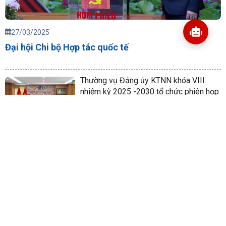
27/03/2025
Đại hội Chi bộ Hợp tác quốc tế
Thường vụ Đảng ủy KTNN khóa VIII
nhiệm kỳ 2025 -2030 tổ chức phiên họp
lần thứ nhất
09/07/2025
Thường vụ Đảng ủy KTNN cho ý kiến về
dự thảo 4 Nghị quyết chuyên đề toàn
khoá và một số nhiệm vụ trọng tâm
10/07/2025
Một số quy định về thể thức và viết hoa
trong văn bản hành chính
08/06/2011