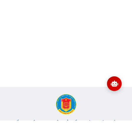
CỔNG THÔNG TIN ĐIỆN TỬ KIỂM TOÁN NHÀ NƯỚC
Cơ quan chủ quản: Kiểm toán nhà nước