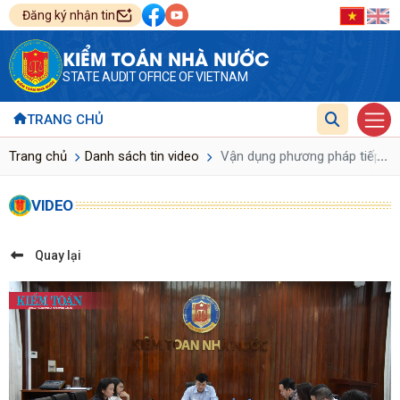
Đăng ký nhận tin
KIỂM TOÁN NHÀ NƯỚC
STATE AUDIT OFFICE OF VIETNAM
TRANG CHỦ
...
Trang chủ
Danh sách tin video
Vận dụng phương pháp tiếp cận 
VIDEO
Quay lại