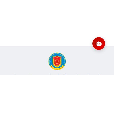
CỔNG THÔNG TIN ĐIỆN TỬ KIỂM TOÁN NHÀ NƯỚC
Cơ quan chủ quản: Kiểm toán nhà nước
Địa chỉ:
116 Nguyễn Chánh, Phường Yên Hòa, TP Hà Nội -
Điện
thoại:
024.6262.8616 -
Email:
banbientap@sav.gov.vn
Giấy phép số: 301/GP-BC, cấp ngày 06/07/2004