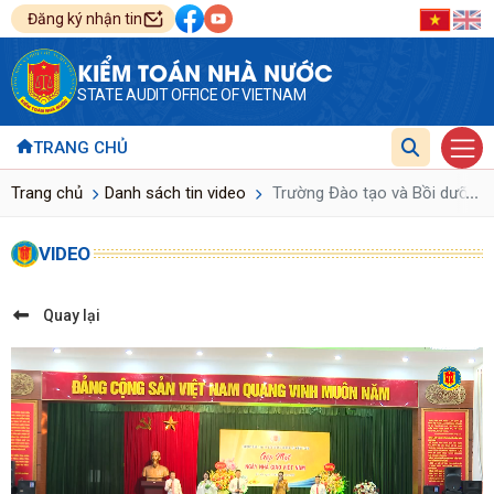
Đăng ký nhận tin
KIỂM TOÁN NHÀ NƯỚC
STATE AUDIT OFFICE OF VIETNAM
TRANG CHỦ
...
Trang chủ
Danh sách tin video
Trường Đào tạo và Bồi dưỡng 
VIDEO
Quay lại