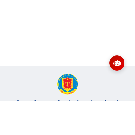
CỔNG THÔNG TIN ĐIỆN TỬ KIỂM TOÁN NHÀ NƯỚC
Cơ quan chủ quản: Kiểm toán nhà nước
Địa chỉ:
116 Nguyễn Chánh, Phường Yên Hòa, TP Hà Nội -
Điện
thoại:
024.6262.8616 -
Email:
banbientap@sav.gov.vn