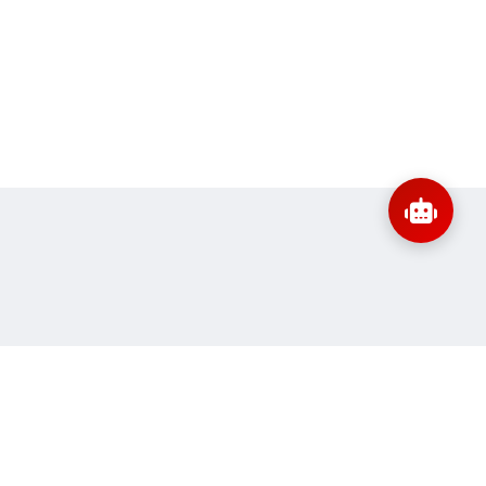
:
banbientap@sav.gov.vn