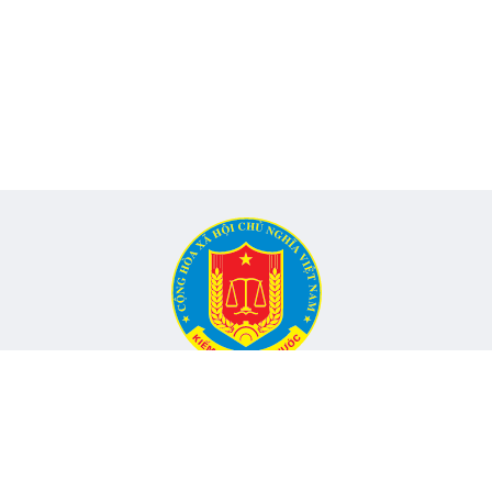
CỔNG THÔNG TIN ĐIỆN TỬ KIỂM TOÁN NHÀ NƯỚC
Cơ quan chủ quản: Kiểm toán nhà nước
nh, Phường Yên Hòa, TP Hà Nội -
Điện thoại:
024.6262.8616 -
Email