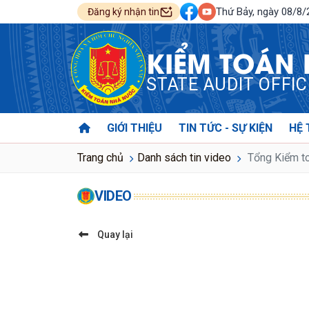
Thứ Bảy, ngày 08/8
Đăng ký nhận tin
KIỂM TOÁN
STATE AUDIT OFFI
GIỚI THIỆU
TIN TỨC - SỰ KIỆN
HỆ 
Trang chủ
Danh sách tin video
Tổng Kiểm to
VIDEO
Quay lại