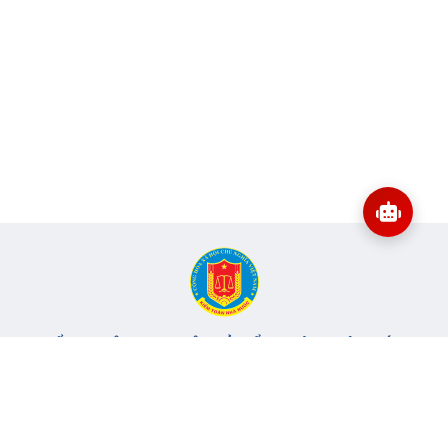
CỔNG THÔNG TIN ĐIỆN TỬ KIỂM TOÁN NHÀ NƯỚC
Cơ quan chủ quản: Kiểm toán nhà nước
Địa chỉ:
116 Nguyễn Chánh, Phường Yên Hòa, TP Hà Nội -
Điện
thoại:
024.6262.8616 -
Email:
banbientap@sav.gov.vn