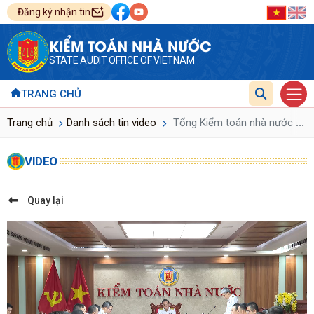
Đăng ký nhận tin
KIỂM TOÁN NHÀ NƯỚC
STATE AUDIT OFFICE OF VIETNAM
TRANG CHỦ
...
Trang chủ
Danh sách tin video
Tổng Kiểm toán nhà nước giao
VIDEO
Quay lại