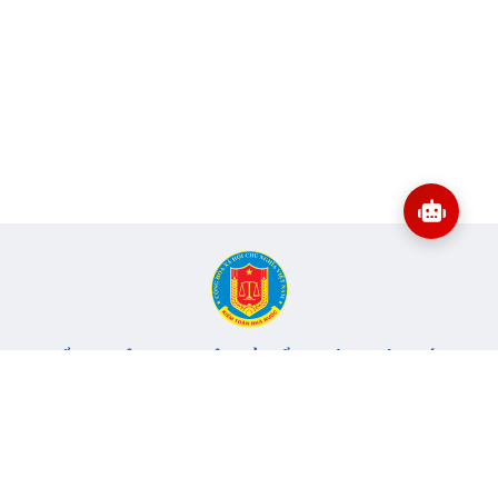
CỔNG THÔNG TIN ĐIỆN TỬ KIỂM TOÁN NHÀ NƯỚC
Cơ quan chủ quản: Kiểm toán nhà nước
Địa chỉ:
116 Nguyễn Chánh, Phường Yên Hòa, TP Hà Nội -
Điện
thoại:
024.6262.8616 -
Email:
banbientap@sav.gov.vn