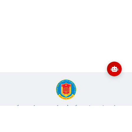
CỔNG THÔNG TIN ĐIỆN TỬ KIỂM TOÁN NHÀ NƯỚC
Cơ quan chủ quản: Kiểm toán nhà nước
Địa chỉ:
116 Nguyễn Chánh, Phường Yên Hòa, TP Hà Nội -
Điện
thoại:
024.6262.8616 -
Email:
banbientap@sav.gov.vn