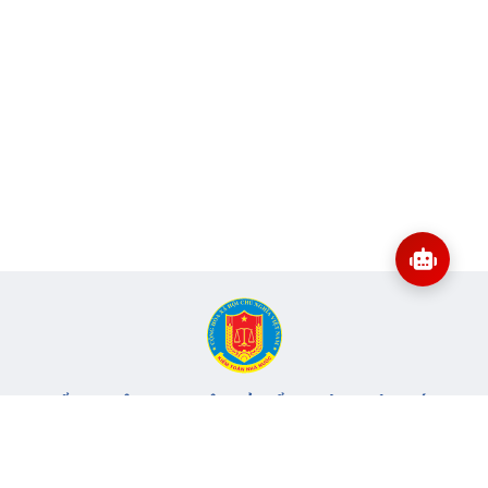
CỔNG THÔNG TIN ĐIỆN TỬ KIỂM TOÁN NHÀ NƯỚC
Cơ quan chủ quản: Kiểm toán nhà nước
Địa chỉ:
116 Nguyễn Chánh, Phường Yên Hòa, TP Hà Nội -
Điện
thoại:
024.6262.8616 -
Email:
banbientap@sav.gov.vn