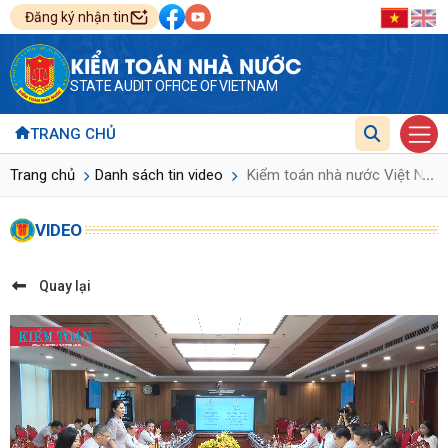
Đăng ký nhận tin
KIỂM TOÁN NHÀ NƯỚC
STATE AUDIT OFFICE OF VIETNAM
TRANG CHỦ
...
Trang chủ
Danh sách tin video
Kiểm toán nhà nước Việt Nam 
VIDEO
Quay lại