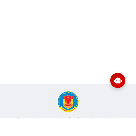
CỔNG THÔNG TIN ĐIỆN TỬ KIỂM TOÁN NHÀ NƯỚC
Cơ quan chủ quản: Kiểm toán nhà nước