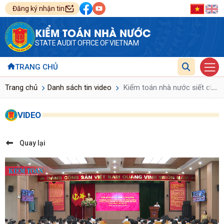
Đăng ký nhận tin
KIỂM TOÁN NHÀ NƯỚC
STATE AUDIT OFFICE OF VIETNAM
TRANG CHỦ
...
Trang chủ
Danh sách tin video
Kiểm toán nhà nước siết chặt 
VIDEO
Quay lại