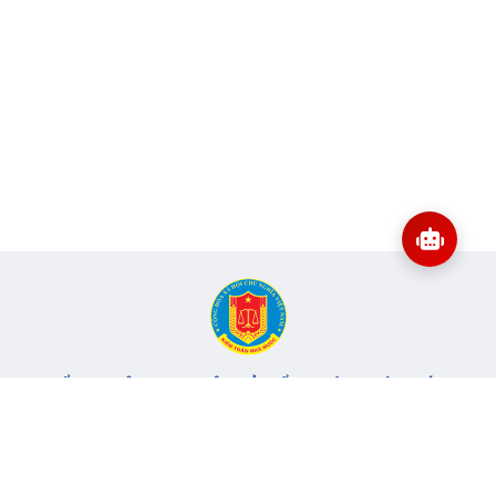
CỔNG THÔNG TIN ĐIỆN TỬ KIỂM TOÁN NHÀ NƯỚC
Cơ quan chủ quản: Kiểm toán nhà nước
Địa chỉ:
116 Nguyễn Chánh, Phường Yên Hòa, TP Hà Nội -
Điện
thoại:
024.6262.8616 -
Email:
banbientap@sav.gov.vn