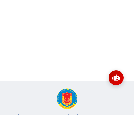
CỔNG THÔNG TIN ĐIỆN TỬ KIỂM TOÁN NHÀ NƯỚC
Cơ quan chủ quản: Kiểm toán nhà nước
Địa chỉ:
116 Nguyễn Chánh, Phường Yên Hòa, TP Hà Nội -
Điện