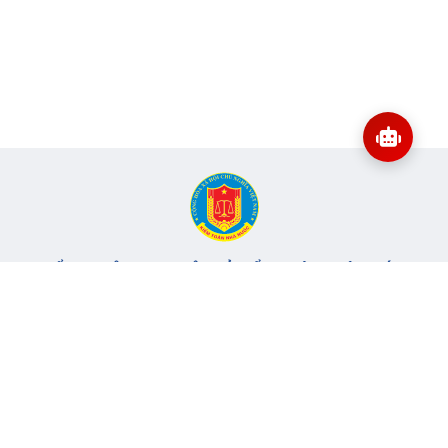
CỔNG THÔNG TIN ĐIỆN TỬ KIỂM TOÁN NHÀ NƯỚC
Cơ quan chủ quản: Kiểm toán nhà nước
Địa chỉ:
116 Nguyễn Chánh, Phường Yên Hòa, TP Hà Nội -
Điện
thoại:
024.6262.8616 -
Email:
banbientap@sav.gov.vn
Giấy phép số: 301/GP-BC, cấp ngày 06/07/2004
Chịu trách nhiệm chính: Bà Hà Thị Mỹ Dung - Phó Tổng Kiểm
toán nhà nước, Trưởng Ban biên tập.