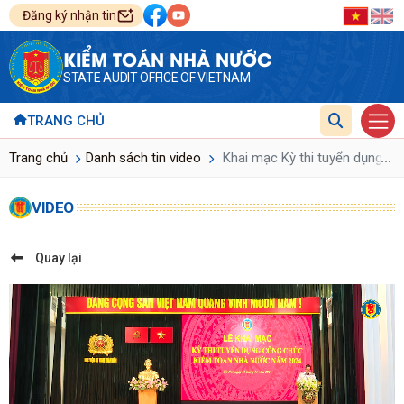
Đăng ký nhận tin
KIỂM TOÁN NHÀ NƯỚC
STATE AUDIT OFFICE OF VIETNAM
TRANG CHỦ
...
Trang chủ
Danh sách tin video
Khai mạc Kỳ thi tuyển dụng c
VIDEO
Quay lại