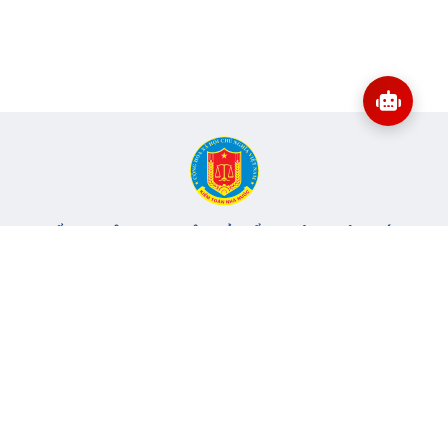
CỔNG THÔNG TIN ĐIỆN TỬ KIỂM TOÁN NHÀ NƯỚC
Cơ quan chủ quản: Kiểm toán nhà nước
Địa chỉ:
116 Nguyễn Chánh, Phường Yên Hòa, TP Hà Nội -
Điện
thoại:
024.6262.8616 -
Email:
banbientap@sav.gov.vn
Giấy phép số: 301/GP-BC, cấp ngày 06/07/2004
Chịu trách nhiệm chính: Bà Hà Thị Mỹ Dung - Phó Tổng Kiểm
toán nhà nước, Trưởng Ban biên tập.