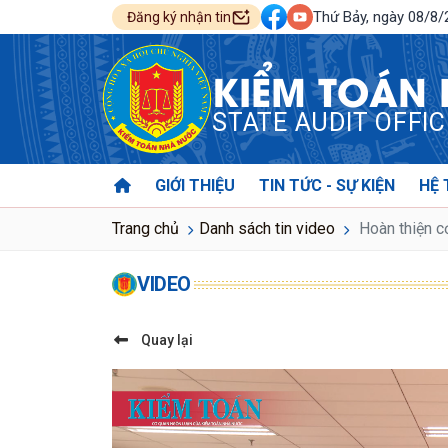
Thứ Bảy, ngày 08/8
Đăng ký nhận tin
KIỂM TOÁN
STATE AUDIT OFFI
GIỚI THIỆU
TIN TỨC - SỰ KIỆN
HỆ 
Trang chủ
Danh sách tin video
Hoàn thiện cơ
VIDEO
Quay lại