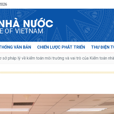
/2026
 NHÀ NƯỚC
CE OF VIETNAM
THỐNG VĂN BẢN
CHIẾN LƯỢC PHÁT TRIỂN
THƯ ĐIỆN T
 sở pháp lý về kiểm toán môi trường và vai trò của Kiểm toán nh