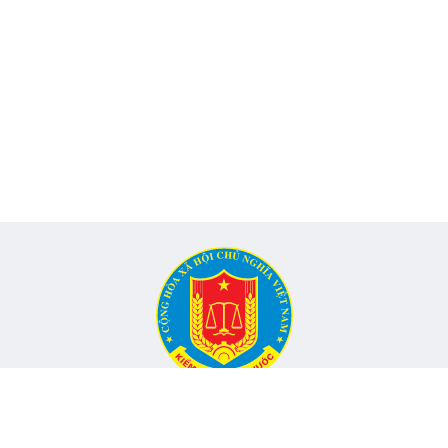
CỔNG THÔNG TIN ĐIỆN TỬ KIỂM TOÁN NHÀ NƯỚC
Cơ quan chủ quản: Kiểm toán nhà nước