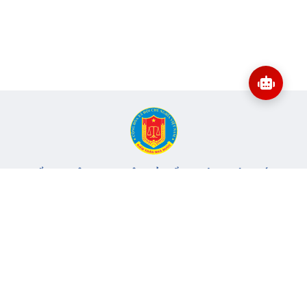
CỔNG THÔNG TIN ĐIỆN TỬ KIỂM TOÁN NHÀ NƯỚC
Cơ quan chủ quản: Kiểm toán nhà nước
Địa chỉ:
116 Nguyễn Chánh, Phường Yên Hòa, TP Hà Nội -
Điện
thoại:
024.6262.8616 -
Email:
banbientap@sav.gov.vn
Giấy phép số: 301/GP-BC, cấp ngày 06/07/2004
Chịu trách nhiệm chính: Bà Hà Thị Mỹ Dung - Phó Tổng Kiểm
toán nhà nước, Trưởng Ban biên tập.