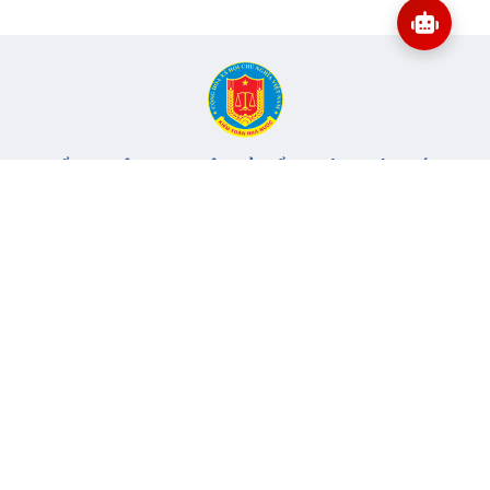
CỔNG THÔNG TIN ĐIỆN TỬ KIỂM TOÁN NHÀ NƯỚC
Cơ quan chủ quản: Kiểm toán nhà nước
Địa chỉ:
116 Nguyễn Chánh, Phường Yên Hòa, TP Hà Nội -
Điện
thoại:
024.6262.8616 -
Email:
banbientap@sav.gov.vn
Giấy phép số: 301/GP-BC, cấp ngày 06/07/2004
Chịu trách nhiệm chính: Bà Hà Thị Mỹ Dung - Phó Tổng Kiểm
toán nhà nước, Trưởng Ban biên tập.
Đang online:
77
Tổng lượt truy cập:
11.145.664