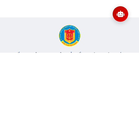
CỔNG THÔNG TIN ĐIỆN TỬ KIỂM TOÁN NHÀ NƯỚC
Cơ quan chủ quản: Kiểm toán nhà nước
Địa chỉ:
116 Nguyễn Chánh, Phường Yên Hòa, TP Hà Nội -
Điện
thoại:
024.6262.8616 -
Email:
banbientap@sav.gov.vn
Giấy phép số: 301/GP-BC, cấp ngày 06/07/2004
Chịu trách nhiệm chính: Bà Hà Thị Mỹ Dung - Phó Tổng Kiểm
toán nhà nước, Trưởng Ban biên tập.
Đang online:
44
Tổng lượt truy cập:
11.148.872