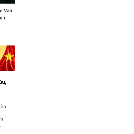
ô Văn
ình
ứu,
rần
ến
ểm