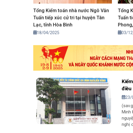
Tổng Kiểm toán nhà nước Ngô Văn
Tổng K
Tuấn tiếp xúc cử tri tại huyện Tân
Tuấn t
Lạc, tỉnh Hòa Bình
Phong,
18/04/2025
03/12
Kiểm 
điều
23/
(sav.
Minh 
nguyệ
nghị 
chức 