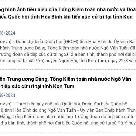
ngân sách nhà nước, tránh tình trạng như vụ việc Ngân hàng Thương
g hình ảnh tiêu biểu của Tổng Kiểm toán nhà nước và Đo
ổ phần Sài Gòn (SCB), từ đó xây dựng nền tài chính lành mạnh”.
iểu Quốc hội tỉnh Hòa Bình khi tiếp xúc cử tri tại tỉnh Kon
08/2024
gov.vn) - Đoàn đại biểu Quốc hội (ĐBQH) tỉnh Hòa Bình do Ủy viên Ba
hành Trung ương Đảng, Tổng Kiểm toán nhà nước Ngô Văn Tuấn đã
rưởng đoàn đã tiếp xúc cử tri ngoài địa bàn tỉnh, thành phố nơi đại b
hội ứng cử tại xã Pờ Y, huyện Ngọc Hồi, tỉnh Kon Tum, ngày 22/8 và 
 hoạt động an sinh xã hội ý nghĩa.
iên Trung ương Đảng, Tổng Kiểm toán nhà nước Ngô Văn
tiếp xúc cử tri tại tỉnh Kon Tum
08/2024
gov.vn) - Thực hiện quy chế của Quốc hội, Đoàn đại biểu Quốc hội
) tỉnh Hòa Bình do ông Ngô Văn Tuấn - Ủy viên Ban Chấp hành Trun
Đảng, Tổng Kiểm toán nhà nước làm Trưởng đoàn đã tiếp xúc cử tri
 địa bàn tỉnh, thành phố nơi đại biểu Quốc hội ứng cử tại xã Pờ Y, hu
Hồi, tỉnh Kon Tum, ngày 22/8.