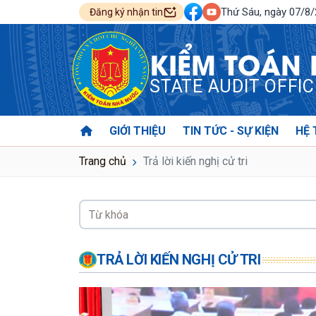
Thứ Sáu, ngày 07/8
Đăng ký nhận tin
KIỂM TOÁN
STATE AUDIT OFFI
GIỚI THIỆU
TIN TỨC - SỰ KIỆN
HỆ 
Trang chủ
Trả lời kiến nghị cử tri
TRẢ LỜI KIẾN NGHỊ CỬ TRI