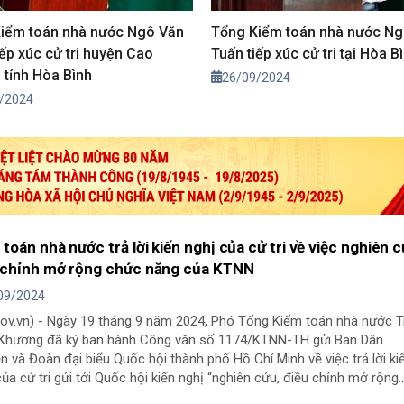
iểm toán nhà nước Ngô Văn
Tổng Kiểm toán nhà nước Ng
iếp xúc cử tri huyện Cao
Tuấn tiếp xúc cử tri tại Hòa B
 tỉnh Hòa Bình
26/09/2024
/2024
toán nhà nước trả lời kiến nghị của cử tri về việc nghiên c
 chỉnh mở rộng chức năng của KTNN
09/2024
gov.vn) - Ngày 19 tháng 9 năm 2024, Phó Tổng Kiểm toán nhà nước T
Khương đã ký ban hành Công văn số 1174/KTNN-TH gửi Ban Dân
n và Đoàn đại biểu Quốc hội thành phố Hồ Chí Minh về việc trả lời ki
của cử tri gửi tới Quốc hội kiến nghị “nghiên cứu, điều chỉnh mở rộng
năng của KTNN trong việc kiểm toán nhiều thành phần không chỉ ki