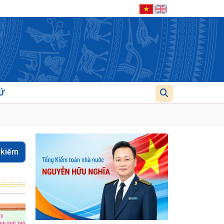
Ử
 kiếm