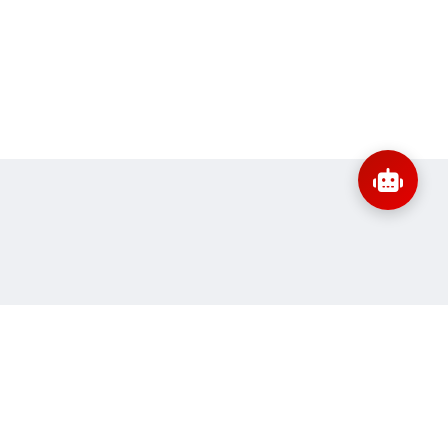
:
banbientap@sav.gov.vn