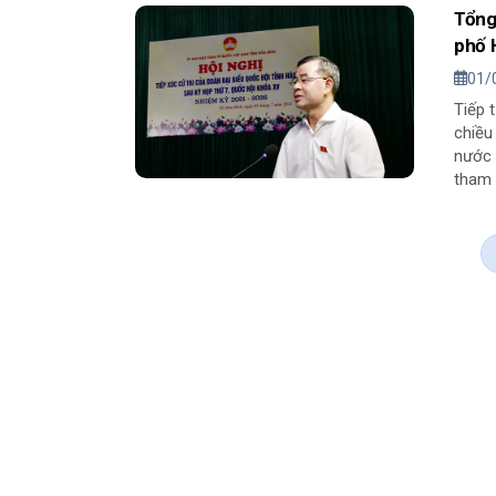
Tổng
phố 
01/
Tiếp 
chiều
nước
tham g