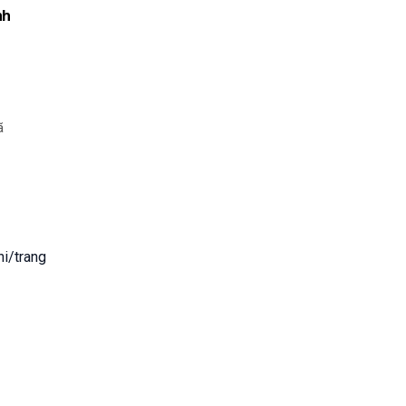
nh
ã
hi/trang