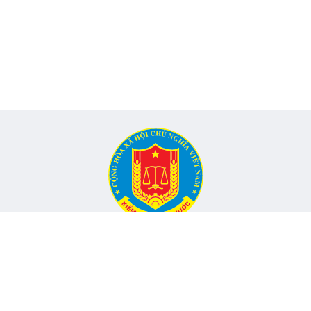
CỔNG THÔNG TIN ĐIỆN TỬ KIỂM TOÁN NHÀ NƯỚC
Cơ quan chủ quản: Kiểm toán nhà nước
nh, Phường Yên Hòa, TP Hà Nội -
Điện thoại:
024.6262.8616 -
Email