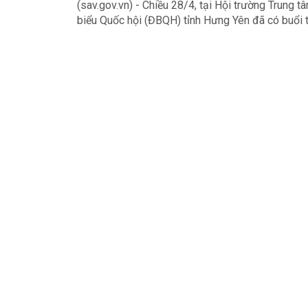
(sav.gov.vn) - Chiều 28/4, tại Hội trường Trung 
biểu Quốc hội (ĐBQH) tỉnh Hưng Yên đã có buổi ti
Quốc hội khóa XVI.