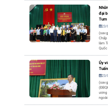
toán 
Nhữn
mại c
đại b
Tum
23/
(sav.
Chấp 
làm T
Quốc 
nhiều
Ủy v
Tuấn 
23/
(sav.
(ĐBQH
ương 
ngoài
Ngọc 