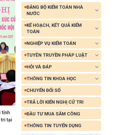
ĐẢNG BỘ KIỂM TOÁN NHÀ
NƯỚC
KẾ HOẠCH, KẾT QUẢ KIỂM
TOÁN
NGHIỆP VỤ KIỂM TOÁN
TUYÊN TRUYỀN PHÁP LUẬT
HỎI VÀ ĐÁP
THÔNG TIN KHOA HỌC
CHUYỂN ĐỔI SỐ
TRẢ LỜI KIẾN NGHỊ CỬ TRI
 tỉnh
ĐẦU TƯ MUA SẮM CÔNG
ri tại
THÔNG TIN TUYỂN DỤNG