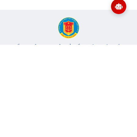
CỔNG THÔNG TIN ĐIỆN TỬ KIỂM TOÁN NHÀ NƯỚC
Cơ quan chủ quản: Kiểm toán nhà nước
Địa chỉ:
116 Nguyễn Chánh, Phường Yên Hòa, TP Hà Nội -
Điện
thoại:
024.6262.8616 -
Email:
banbientap@sav.gov.vn
Giấy phép số: 301/GP-BC, cấp ngày 06/07/2004
Chịu trách nhiệm chính: Bà Hà Thị Mỹ Dung - Phó Tổng Kiểm
toán nhà nước, Trưởng Ban biên tập.
Đang online:
62
Tổng lượt truy cập:
11.149.436