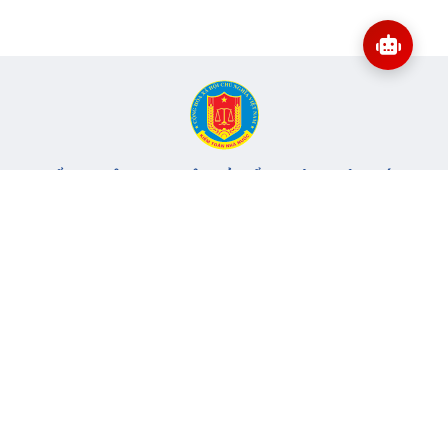
CỔNG THÔNG TIN ĐIỆN TỬ KIỂM TOÁN NHÀ NƯỚC
Cơ quan chủ quản: Kiểm toán nhà nước
Địa chỉ:
116 Nguyễn Chánh, Phường Yên Hòa, TP Hà Nội -
Điện
thoại:
024.6262.8616 -
Email:
banbientap@sav.gov.vn
Giấy phép số: 301/GP-BC, cấp ngày 06/07/2004
Chịu trách nhiệm chính: Bà Hà Thị Mỹ Dung - Phó Tổng Kiểm
toán nhà nước, Trưởng Ban biên tập.
Đang online:
69
Tổng lượt truy cập:
11.146.518