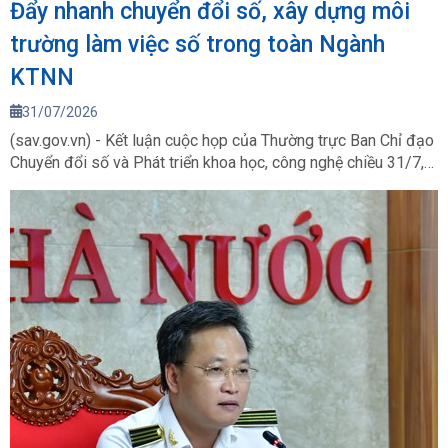
Đẩy nhanh chuyển đổi số, xây dựng môi
trường làm việc số trong toàn Ngành
KTNN
31/07/2026
(sav.gov.vn) - Kết luận cuộc họp của Thường trực Ban Chỉ đạo
Chuyển đổi số và Phát triển khoa học, công nghệ chiều 31/7,
Tổng Kiểm toán nhà nước Nguyễn Hữu Nghĩa yêu cầu đẩy
nhanh lộ trình làm việc trên môi trường số; từ ngày 15/8/2026,
100% văn bản, tờ trình sẽ được Lãnh đạo KTNN được xử lý,
ký duyệt trên môi trường điện tử và các cuộc họp được tổ
chức theo mô hình "Phòng họp không giấy".