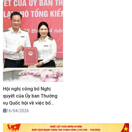
Hội nghị công bố Nghị
quyết của Ủy ban Thường
vụ Quốc hội về việc bổ
nhiệm lại Phó Tổng Kiểm
16/04/2026
toán nhà nước Hà Thị Mỹ
Dung