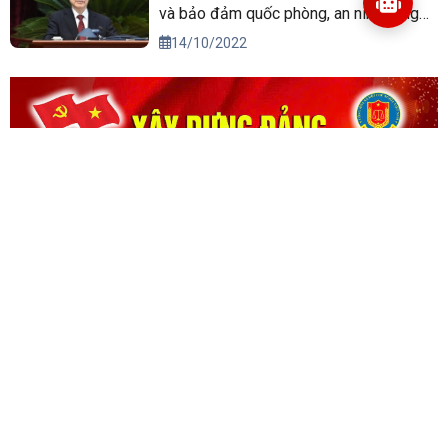
và bảo đảm quốc phòng, an ninh vùng
Tây Nguyên đến năm 2030, tầm nhìn
14/10/2022
đến năm 2045