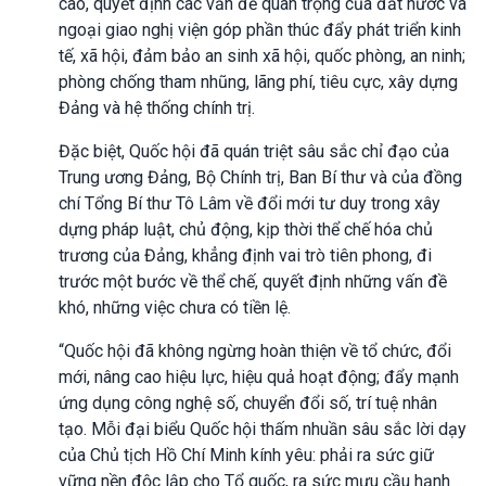
cao, quyết định các vấn đề quan trọng của đất nước và
ngoại giao nghị viện góp phần thúc đẩy phát triển kinh
tế, xã hội, đảm bảo an sinh xã hội, quốc phòng, an ninh;
phòng chống tham nhũng, lãng phí, tiêu cực, xây dựng
Đảng và hệ thống chính trị.
Đặc biệt, Quốc hội đã quán triệt sâu sắc chỉ đạo của
Trung ương Đảng, Bộ Chính trị, Ban Bí thư và của đồng
chí Tổng Bí thư Tô Lâm về đổi mới tư duy trong xây
dựng pháp luật, chủ động, kịp thời thể chế hóa chủ
trương của Đảng, khẳng định vai trò tiên phong, đi
trước một bước về thể chế, quyết định những vấn đề
khó, những việc chưa có tiền lệ.
“Quốc hội đã không ngừng hoàn thiện về tổ chức, đổi
mới, nâng cao hiệu lực, hiệu quả hoạt động; đẩy mạnh
ứng dụng công nghệ số, chuyển đổi số, trí tuệ nhân
tạo. Mỗi đại biểu Quốc hội thấm nhuần sâu sắc lời dạy
của Chủ tịch Hồ Chí Minh kính yêu: phải ra sức giữ
vững nền độc lập cho Tổ quốc, ra sức mưu cầu hạnh