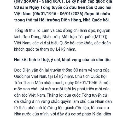
(sav.gov.vn) - Sáng 06/01, Lễ kỷ niệm cấp quốc gia
80 năm Ngày Tổng tuyển cử đầu tiên bầu Quốc hội
Việt Nam (06/01/1946 - 06/01/2026) được tổ chức
trọng thể tại Hội trường Diên Hồng, Nhà Quốc hội.
Tổng Bí thư Tô Lâm và các đồng chí lãnh đạo, nguyên
lãnh đạo Đảng, Nhà nước, Mặt trận Tổ quốc (MTTQ)
Việt Nam, các vị đại biểu Quốc hội các khóa, các đoàn
khách quốc tế tham dự Lễ kỷ niệm.
Nơi kết tinh trí tuệ, ý chí, khát vọng của cả dân tộc
Đọc Diễn văn ôn lại truyền thống 80 năm vẻ vang của
Quốc hội Việt Nan, tại Lễ kỷ niệm, Chủ tịch Quốc hội
Trần Thanh Mẫn nhấn mạnh, ngày 06/01/1946 là một
mốc son chói lọi mở ra một thời kỳ phát triển mới của
dân tộc Việt Nam. Thắng lợi của cuộc Tổng tuyển cử
đã khẳng định vững chắc quyền làm chủ của Nhân dân,
từ thân phận nô lệ đứng lên giành độc lập, tổ chức ra
Nhà nước của mình, với đầy đủ cơ sở pháp lý đại diện