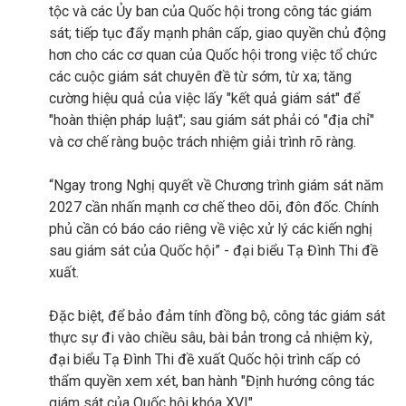
tộc và các Ủy ban của Quốc hội trong công tác giám
sát; tiếp tục đẩy mạnh phân cấp, giao quyền chủ động
hơn cho các cơ quan của Quốc hội trong việc tổ chức
các cuộc giám sát chuyên đề từ sớm, từ xa; tăng
cường hiệu quả của việc lấy "kết quả giám sát" để
"hoàn thiện pháp luật"; sau giám sát phải có "địa chỉ"
và cơ chế ràng buộc trách nhiệm giải trình rõ ràng.
“Ngay trong Nghị quyết về Chương trình giám sát năm
2027 cần nhấn mạnh cơ chế theo dõi, đôn đốc. Chính
phủ cần có báo cáo riêng về việc xử lý các kiến nghị
sau giám sát của Quốc hội” - đại biểu Tạ Đình Thi đề
xuất.
Đặc biệt, để bảo đảm tính đồng bộ, công tác giám sát
thực sự đi vào chiều sâu, bài bản trong cả nhiệm kỳ,
đại biểu Tạ Đình Thi đề xuất Quốc hội trình cấp có
thẩm quyền xem xét, ban hành "Định hướng công tác
giám sát của Quốc hội khóa XVI".