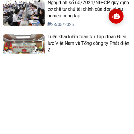
Nghị định số 60/2021/NĐ-CP quy định
cơ chế tự chủ tài chính của đơn vị sự
nghiệp công lập
23/05/2025
Triển khai kiểm toán tại Tập đoàn Điện
lực Việt Nam và Tổng công ty Phát điện
2
09/09/2025
Triển khai Nghị quyết của Bộ Chính trị về
phương hướng phát triển kinh tế xã hội
và bảo đảm quốc phòng, an ninh vùng
Tây Nguyên đến năm 2030, tầm nhìn
14/10/2022
đến năm 2045