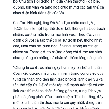
bộ, Chủ tịch Hội đồng Thi đua khen thưởng - đã biểu
dương, tôn vinh và tặng hoa chúc mừng các tập thể, cá
nhân điển hình tiên tiến của Vụ.
Chỉ đạo Hội nghị, ông Đỗ Văn Tạo nhấn mạnh, Vụ
TCCB luôn là một tập thể đoàn kết, thống nhất, có trách
nhiệm, gương mẫu trong mọi lĩnh vực. Theo đó, vinh
danh đối với cả tập thể đó là sự đoàn kết, thống nhất
cao, luôn chia sẻ, đùm bọc lẫn nhau trong thực hiện
nhiệm vụ. Trong đó, có những đồng chí được tôn vinh,
nhưng cũng có những cá nhân rất thầm lặng cống hiến.
“Chúng ta có được như ngày hôm nay là nhờ tinh thần
đoàn kết, gương mẫu, trách nhiệm trong công việc của
từng cá nhân cho đến lãnh đạo phòng, lãnh đạo Vụ và
tập thể cấp ủy. Để có một tập thể mạnh trên tất cả các
lĩnh vực thì mỗi cá nhân ở từng góc độ, từng lĩnh vực
phải cố gắng phấn đấu, trách nhiệm. Tôi cho rằng, đấy
mới là tinh thần thi đua, mới là cái quý nhất, đáng trân
trọng và tự hào với Vụ TCCB” - ông Tạo khẳng định.