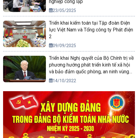
nghiệp công lập
23/05/2025
Triển khai kiểm toán tại Tập đoàn Điện
lực Việt Nam và Tổng công ty Phát điện
2
09/09/2025
Triển khai Nghị quyết của Bộ Chính trị về
phương hướng phát triển kinh tế xã hội
và bảo đảm quốc phòng, an ninh vùng
Tây Nguyên đến năm 2030, tầm nhìn
14/10/2022
đến năm 2045