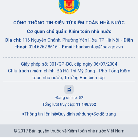
CỔNG THÔNG TIN ĐIỆN TỬ KIỂM TOÁN NHÀ NƯỚC
Cơ quan chủ quản: Kiểm toán nhà nước
Địa chỉ:
116 Nguyễn Chánh, Phường Yên Hòa, TP Hà Nội -
Điện
thoại:
024.6262.8616 -
Email:
banbientap@sav.gov.vn
Giấy phép số: 301/GP-BC, cấp ngày 06/07/2004
Chịu trách nhiệm chính: Bà Hà Thị Mỹ Dung - Phó Tổng Kiểm
toán nhà nước, Trưởng Ban biên tập.
Đang online:
57
Tổng lượt truy cập:
11.148.352
Thông tin liên hệ
Quy định sử dụng
Sơ đồ trang
© 2017 Bản quyền thuộc về Kiểm toán nhà nước Việt Nam