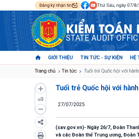
Thứ Sáu, ngày 07/8
Đăng ký nhận tin
KIỂM TOÁN
STATE AUDIT OFFI
GIỚI THIỆU
TIN TỨC - SỰ KIỆN
HỆ 
Trang chủ
Tin tức
Tuổi trẻ Quốc hội với hàn
Tuổi trẻ Quốc hội với hàn
a
a
27/07/2025
(sav.gov.vn)- Ngày 26/7, Đoàn Than
và các Đoàn thể Trung ương, Đoàn T