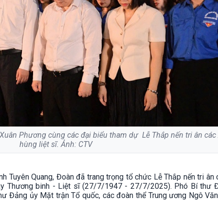
Xuân Phương cùng các đại biểu tham dự Lễ Thắp nến tri ân các
hùng liệt sĩ. Ảnh: CTV
 tỉnh Tuyên Quang, Đoàn đã trang trọng tổ chức Lễ Thắp nến tri ân
ày Thương binh - Liệt sĩ (27/7/1947 - 27/7/2025). Phó Bí thư 
hư Đảng ủy Mặt trận Tổ quốc, các đoàn thể Trung ương Ngô Vă