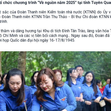
ổ chức chương trình "Về nguồn năm 2025" tại tỉnh Tuyên Qua
uất sắc của Đoàn Thanh niên Kiểm toán nhà nước (KTNN) do Ủy v
o Đoàn Thanh niên KTNN Trần Thu Thảo - Bí thư Chi đoàn KTNN 
rình.
 thăm và dâng hương tại Khu di tích Đình Tân Trào, làng văn hóa
ồ Chí Minh và các vị tiền bối cách mạng... Ngay sau đó, Đoàn đã
 nơi họp Quốc dân đại hội ngày 16-17/8/1945.