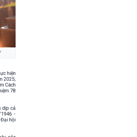
V
ực hiện
ăm 2025;
năm Cách
niệm 78
 dịp cả
/1946 -
 Đại hội