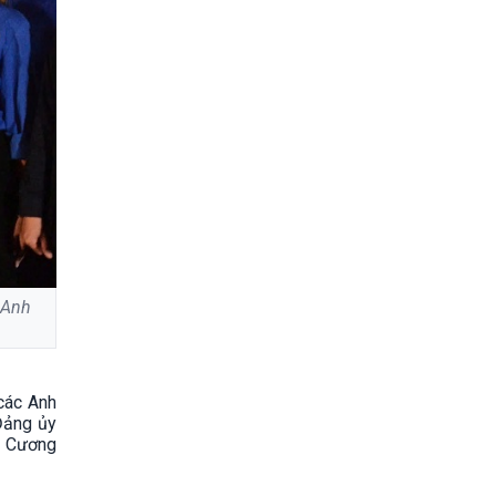
 Anh
 các Anh
Đảng ủy
n Cương