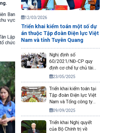
ng.
iên Ban
12/03/2026
khu vực
Triển khai kiểm toán một số dự
án thuộc Tập đoàn Điện lực Việt
 Tân Lập
Nam và tỉnh Tuyên Quang
 tổ chức
Nghị định số
60/2021/NĐ-CP quy
định cơ chế tự chủ tài
chính của đơn vị sự
23/05/2025
nghiệp công lập
Triển khai kiểm toán tại
Tập đoàn Điện lực Việt
Nam và Tổng công ty
Phát điện 2
09/09/2025
Triển khai Nghị quyết
của Bộ Chính trị về