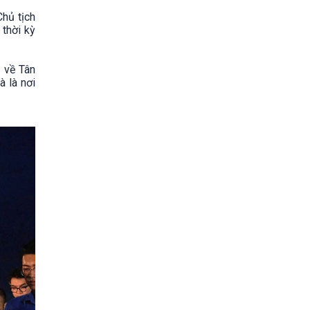
Chủ tịch
 thời kỳ
 về Tân
à là nơi