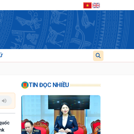
Ử
TIN ĐỌC NHIỀU
 quốc
nk