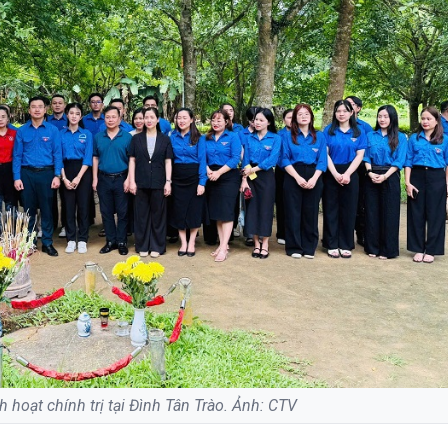
 hoạt chính trị tại Đình Tân Trào. Ảnh: CTV