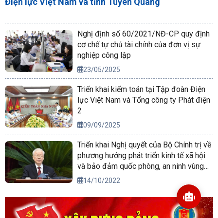
Điện lực Việt Nam và tỉnh Tuyên Quang
Nghị định số 60/2021/NĐ-CP quy định
cơ chế tự chủ tài chính của đơn vị sự
nghiệp công lập
23/05/2025
Triển khai kiểm toán tại Tập đoàn Điện
lực Việt Nam và Tổng công ty Phát điện
2
09/09/2025
Triển khai Nghị quyết của Bộ Chính trị về
phương hướng phát triển kinh tế xã hội
và bảo đảm quốc phòng, an ninh vùng
Tây Nguyên đến năm 2030, tầm nhìn
14/10/2022
đến năm 2045