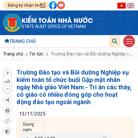
Đăng ký nhận tin
KIỂM TOÁN NHÀ NƯỚC
STATE AUDIT OFFICE OF VIETNAM
TRANG CHỦ
...
Trang chủ
Tin tức
Trường Đào tạo và Bồi dưỡng Nghiệp vụ kiể
Trường Đào tạo và Bồi dưỡng Nghiệp vụ
kiểm toán tổ chức buổi Gặp mặt nhân
a
a
ngày Nhà giáo Viêt Nam - Tri ân các thày,
cô giáo có nhiều đóng góp cho hoạt
động đào tạo ngoài ngành
13/11/2025