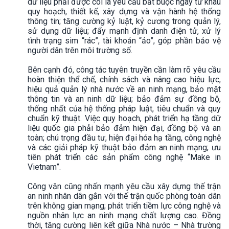
dữ liệu phải được coi là yêu cầu bắt buộc ngay từ khâu
quy hoạch, thiết kế, xây dựng và vận hành hệ thống
thông tin; tăng cường kỷ luật, kỷ cương trong quản lý,
sử dụng dữ liệu; đẩy mạnh định danh điện tử, xử lý
tình trạng sim “rác”, tài khoản “ảo”, góp phần bảo vệ
người dân trên môi trường số.
Bên cạnh đó, công tác tuyên truyền cần làm rõ yêu cầu
hoàn thiện thể chế, chính sách và nâng cao hiệu lực,
hiệu quả quản lý nhà nước về an ninh mạng, bảo mật
thông tin và an ninh dữ liệu; bảo đảm sự đồng bộ,
thống nhất của hệ thống pháp luật, tiêu chuẩn và quy
chuẩn kỹ thuật. Việc quy hoạch, phát triển hạ tầng dữ
liệu quốc gia phải bảo đảm hiện đại, đồng bộ và an
toàn; chú trọng đầu tư, hiện đại hóa hạ tầng, công nghệ
và các giải pháp kỹ thuật bảo đảm an ninh mạng; ưu
tiên phát triển các sản phẩm công nghệ “Make in
Vietnam”.
Công văn cũng nhấn mạnh yêu cầu xây dựng thế trận
an ninh nhân dân gắn với thế trận quốc phòng toàn dân
trên không gian mạng; phát triển tiềm lực công nghệ và
nguồn nhân lực an ninh mạng chất lượng cao. Đồng
thời, tăng cường liên kết giữa Nhà nước – Nhà trường