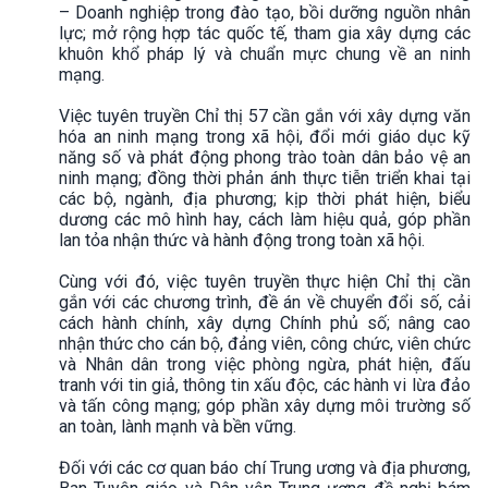
– Doanh nghiệp trong đào tạo, bồi dưỡng nguồn nhân
lực; mở rộng hợp tác quốc tế, tham gia xây dựng các
khuôn khổ pháp lý và chuẩn mực chung về an ninh
mạng.
Việc tuyên truyền Chỉ thị 57 cần gắn với xây dựng văn
hóa an ninh mạng trong xã hội, đổi mới giáo dục kỹ
năng số và phát động phong trào toàn dân bảo vệ an
ninh mạng; đồng thời phản ánh thực tiễn triển khai tại
các bộ, ngành, địa phương; kịp thời phát hiện, biểu
dương các mô hình hay, cách làm hiệu quả, góp phần
lan tỏa nhận thức và hành động trong toàn xã hội.
Cùng với đó, việc tuyên truyền thực hiện Chỉ thị cần
gắn với các chương trình, đề án về chuyển đổi số, cải
cách hành chính, xây dựng Chính phủ số; nâng cao
nhận thức cho cán bộ, đảng viên, công chức, viên chức
và Nhân dân trong việc phòng ngừa, phát hiện, đấu
tranh với tin giả, thông tin xấu độc, các hành vi lừa đảo
và tấn công mạng; góp phần xây dựng môi trường số
an toàn, lành mạnh và bền vững.
Đối với các cơ quan báo chí Trung ương và địa phương,