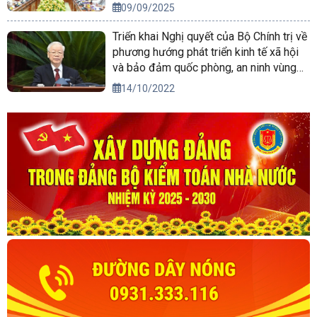
09/09/2025
Triển khai Nghị quyết của Bộ Chính trị về
phương hướng phát triển kinh tế xã hội
và bảo đảm quốc phòng, an ninh vùng
Tây Nguyên đến năm 2030, tầm nhìn
14/10/2022
đến năm 2045