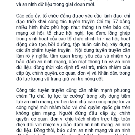
và an ninh dữ liệu trong giai đoạn mới.
Các cấp ủy, tổ chức đảng được yêu cầu lãnh đạo, chỉ
đạo triển khai công tác tuyên truyền Chỉ thị 57 bằng
nhiều hình thức phù hợp như: thông tin trên báo chí,
mạng xã hội; tổ chức hội nghị, tọa đàm; lồng ghép
trong sinh hoạt của các tổ chức chính trị - xã hội; hoạt
động đào tạo, bồi dưỡng, tập huấn cán bộ; xây dựng
các ấn phẩm tuyên truyền… Nội dung tuyên truyền cần
làm rõ ý nghĩa, tầm quan trọng, yêu cầu và nhiệm vụ
bảo đảm an ninh mạng, bảo mật thông tin và an ninh
dữ liệu; đồng thời xác định rõ vai trò, trách nhiệm của
cấp ủy, chính quyền, cơ quan, đơn vị và Nhân dân, trong
đó lực lượng vũ trang giữ vai trò nòng cốt.
Công tác tuyên truyền cũng cần nhấn mạnh phương
châm “tự chủ, tự lực, tự cường” trong xây dựng tiềm
lực an ninh mạng; ưu tiên làm chủ các công nghệ lõi và
công nghệ mới nhằm bảo vệ chủ quyền quốc gia trên
không gian mạng. Người đứng đầu cấp ủy, chính
quyền, cơ quan, đơn vị chịu trách nhiệm trực tiếp, toàn
diện đối với nhiệm vụ bảo đảm an ninh mạng, an ninh
dữ liệu. Đồng thời, bảo đảm an ninh mạng và an ninh