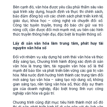
Bên cạnh đó, văn hóa được yêu cầu phải thấm sâu vào
quá trình xây dựng, hoạch định và thực thi chính sách,
bảo đảm đồng bộ với các chính sách phát triển kinh tế,
giáo dục, khoa học – công nghệ và chuyển đổi số.
Công tác tuyên truyền, trong đó báo chí giữ vai trò
nòng cốt, cần được đổi mới mạnh mẽ, ưu tiên các hình
thức truyền thông hiện đại, đặc biệt là truyền thông số.
Lấy di sản văn hóa làm trung tâm, phát huy tài
nguyên văn hóa số
Đối với nhiệm vụ xây dựng hệ sinh thái văn hóa và thúc
đẩy sáng tạo, Chương trình hành động xác định di sản
văn hóa là trung tâm, tài nguyên văn hóa số là thế
mạnh để bảo tồn và phát triển bền vững các giá trị văn
hóa. Nhà nước định hướng hình thành các trung tâm đổi
mới sáng tạo văn hóa – sáng tạo nội dung số, không
gian sáng tạo, nền tảng văn hóa số; thúc đẩy sự tham
gia của doanh nghiệp, đặc biệt trong lĩnh vực công
nghiệp văn hóa và giải trí.
Chương trình cũng đặt mục tiêu hình thành một số đô
thị di sản, phát triển kinh tế di sản gắn với du lịch văn