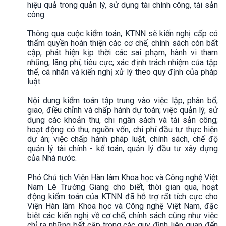
hiệu quả trong quản lý, sử dụng tài chính công, tài sản
công.
Thông qua cuộc kiểm toán, KTNN sẽ kiến nghị cấp có
thẩm quyền hoàn thiện các cơ chế, chính sách còn bất
cập; phát hiện kịp thời các sai phạm, hành vi tham
nhũng, lãng phí, tiêu cực; xác định trách nhiệm của tập
thể, cá nhân và kiến nghị xử lý theo quy định của pháp
luật.
Nội dung kiểm toán tập trung vào việc lập, phân bổ,
giao, điều chỉnh và chấp hành dự toán; việc quản lý, sử
dụng các khoản thu, chi ngân sách và tài sản công;
hoạt động có thu; nguồn vốn, chi phí đầu tư thực hiện
dự án; việc chấp hành pháp luật, chính sách, chế độ
quản lý tài chính - kế toán, quản lý đầu tư xây dựng
của Nhà nước.
Phó Chủ tịch Viện Hàn lâm Khoa học và Công nghệ Việt
Nam Lê Trường Giang cho biết, thời gian qua, hoạt
động kiểm toán của KTNN đã hỗ trợ rất tích cực cho
Viện Hàn lâm Khoa học và Công nghệ Việt Nam, đặc
biệt các kiến nghị về cơ chế, chính sách cũng như việc
chỉ ra những bất cập trong các quy định liên quan đến