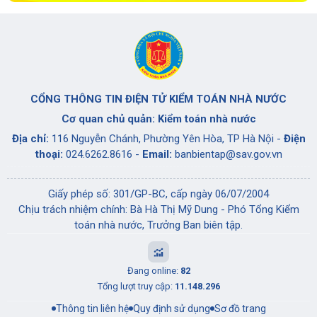
CỔNG THÔNG TIN ĐIỆN TỬ KIỂM TOÁN NHÀ NƯỚC
Cơ quan chủ quản: Kiểm toán nhà nước
Địa chỉ:
116 Nguyễn Chánh, Phường Yên Hòa, TP Hà Nội -
Điện
thoại:
024.6262.8616 -
Email:
banbientap@sav.gov.vn
Giấy phép số: 301/GP-BC, cấp ngày 06/07/2004
Chịu trách nhiệm chính: Bà Hà Thị Mỹ Dung - Phó Tổng Kiểm
toán nhà nước, Trưởng Ban biên tập.
Đang online:
82
Tổng lượt truy cập:
11.148.296
Thông tin liên hệ
Quy định sử dụng
Sơ đồ trang