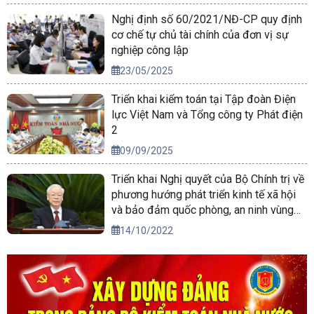
Nghị định số 60/2021/NĐ-CP quy định
cơ chế tự chủ tài chính của đơn vị sự
nghiệp công lập
23/05/2025
Triển khai kiểm toán tại Tập đoàn Điện
lực Việt Nam và Tổng công ty Phát điện
2
09/09/2025
Triển khai Nghị quyết của Bộ Chính trị về
phương hướng phát triển kinh tế xã hội
và bảo đảm quốc phòng, an ninh vùng
Tây Nguyên đến năm 2030, tầm nhìn
14/10/2022
đến năm 2045