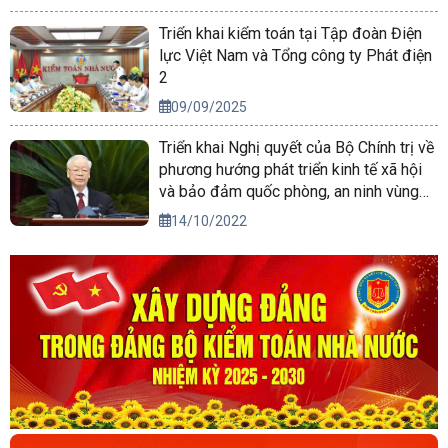
Triển khai kiểm toán tại Tập đoàn Điện
lực Việt Nam và Tổng công ty Phát điện
2
09/09/2025
Triển khai Nghị quyết của Bộ Chính trị về
phương hướng phát triển kinh tế xã hội
và bảo đảm quốc phòng, an ninh vùng
Tây Nguyên đến năm 2030, tầm nhìn
14/10/2022
đến năm 2045