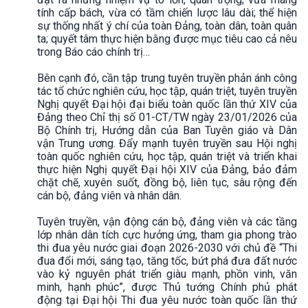
tính cấp bách, vừa có tầm chiến lược lâu dài; thể hiện
sự thống nhất ý chí của toàn Đảng, toàn dân, toàn quân
ta; quyết tâm thực hiện bằng được mục tiêu cao cả nêu
trong Báo cáo chính trị…
Bên cạnh đó, cần tập trung tuyên truyền phản ánh công
tác tổ chức nghiên cứu, học tập, quán triệt, tuyên truyền
Nghị quyết Đại hội đại biểu toàn quốc lần thứ XIV của
Đảng theo Chỉ thị số 01-CT/TW ngày 23/01/2026 của
Bộ Chính trị, Hướng dẫn của Ban Tuyên giáo và Dân
vận Trung ương. Đẩy mạnh tuyên truyền sau Hội nghị
toàn quốc nghiên cứu, học tập, quán triệt và triển khai
thực hiện Nghị quyết Đại hội XIV của Đảng, bảo đảm
chặt chẽ, xuyên suốt, đồng bộ, liên tục, sâu rộng đến
cán bộ, đảng viên và nhân dân.
Tuyên truyền, vận động cán bộ, đảng viên và các tầng
lớp nhân dân tích cực hưởng ứng, tham gia phong trào
thi đua yêu nước giai đoạn 2026-2030 với chủ đề “Thi
đua đổi mới, sáng tạo, tăng tốc, bứt phá đưa đất nước
vào kỷ nguyên phát triển giàu mạnh, phồn vinh, văn
minh, hạnh phúc”, được Thủ tướng Chính phủ phát
động tại Đại hội Thi đua yêu nước toàn quốc lần thứ