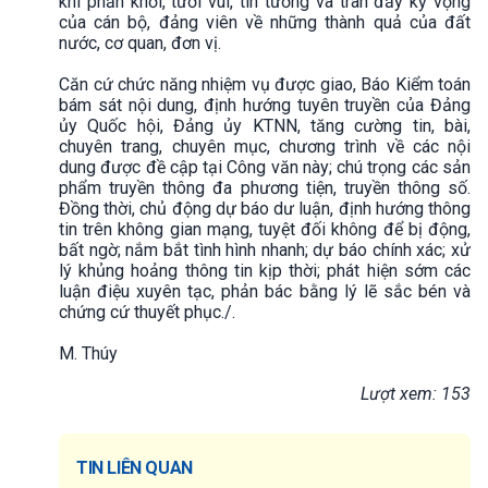
khí phấn khởi, tươi vui, tin tưởng và tràn đầy kỳ vọng
của cán bộ, đảng viên về những thành quả của đất
nước, cơ quan, đơn vị.
Căn cứ chức năng nhiệm vụ được giao, Báo Kiểm toán
bám sát nội dung, định hướng tuyên truyền của Đảng
ủy Quốc hội, Đảng ủy KTNN, tăng cường tin, bài,
chuyên trang, chuyên mục, chương trình về các nội
dung được đề cập tại Công văn này; chú trọng các sản
phẩm truyền thông đa phương tiện, truyền thông số.
Đồng thời, chủ động dự báo dư luận, định hướng thông
tin trên không gian mạng, tuyệt đối không để bị động,
bất ngờ; nắm bắt tình hình nhanh; dự báo chính xác; xử
lý khủng hoảng thông tin kịp thời; phát hiện sớm các
luận điệu xuyên tạc, phản bác bằng lý lẽ sắc bén và
chứng cứ thuyết phục./.
M. Thúy
Lượt xem: 153
TIN LIÊN QUAN