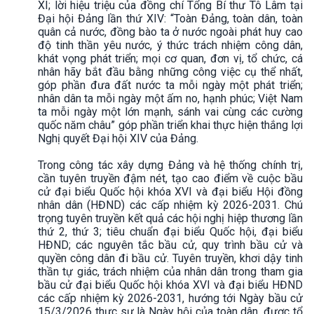
XI; lời hiệu triệu của đồng chí Tổng Bí thư Tô Lâm tại
Đại hội Đảng lần thứ XIV: “Toàn Đảng, toàn dân, toàn
quân cả nước, đồng bào ta ở nước ngoài phát huy cao
độ tinh thần yêu nước, ý thức trách nhiệm công dân,
khát vọng phát triển; mọi cơ quan, đơn vị, tổ chức, cá
nhân hãy bắt đầu bằng những công việc cụ thể nhất,
góp phần đưa đất nước ta mỗi ngày một phát triển;
nhân dân ta mỗi ngày một ấm no, hạnh phúc; Việt Nam
ta mỗi ngày một lớn mạnh, sánh vai cùng các cường
quốc năm châu” góp phần triển khai thực hiện thắng lợi
Nghị quyết Đại hội XIV của Đảng.
Trong công tác xây dựng Đảng và hệ thống chính trị,
cần tuyên truyền đậm nét, tạo cao điểm về cuộc bầu
cử đại biểu Quốc hội khóa XVI và đại biểu Hội đồng
nhân dân (HĐND) các cấp nhiệm kỳ 2026-2031. Chú
trọng tuyên truyền kết quả các hội nghị hiệp thương lần
thứ 2, thứ 3; tiêu chuẩn đại biểu Quốc hội, đại biểu
HĐND; các nguyên tắc bầu cử, quy trình bầu cử và
quyền công dân đi bầu cử. Tuyên truyền, khơi dậy tinh
thần tự giác, trách nhiệm của nhân dân trong tham gia
bầu cử đại biểu Quốc hội khóa XVI và đại biểu HĐND
các cấp nhiệm kỳ 2026-2031, hướng tới Ngày bầu cử
15/3/2026 thực sự là Ngày hội của toàn dân, được tổ