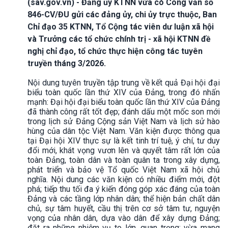
(sav.gov.vn) - Đảng ủy KTNN vừa có Công văn số
846-CV/ĐU gửi các đảng ủy, chi ủy trực thuộc, Ban
Chỉ đạo 35 KTNN, Tổ Cộng tác viên dư luận xã hội
và Trưởng các tổ chức chính trị - xã hội KTNN đề
nghị chỉ đạo, tổ chức thực hiện công tác tuyên
truyền tháng 3/2026.
Nội dung tuyên truyền tập trung về kết quả Đại hội đại
biểu toàn quốc lần thứ XIV của Đảng, trong đó nhấn
mạnh: Đại hội đại biểu toàn quốc lần thứ XIV của Đảng
đã thành công rất tốt đẹp; đánh dấu một mốc son mới
trong lịch sử Đảng Cộng sản Việt Nam và lịch sử hào
hùng của dân tộc Việt Nam. Văn kiện được thông qua
tại Đại hội XIV thực sự là kết tinh trí tuệ, ý chí, tư duy
đổi mới, khát vọng vươn lên và quyết tâm rất lớn của
toàn Đảng, toàn dân và toàn quân ta trong xây dựng,
phát triển và bảo vệ Tổ quốc Việt Nam xã hội chủ
nghĩa. Nội dung các văn kiện có nhiều điểm mới, đột
phá; tiếp thu tối đa ý kiến đóng góp xác đáng của toàn
Đảng và các tầng lớp nhân dân; thể hiện bản chất dân
chủ, sự tâm huyết, cầu thị trên cơ sở tâm tư, nguyện
vọng của nhân dân, dựa vào dân để xây dựng Đảng;
đặt ra những nhiệm vụ to lớn, quan trọng; vừa mang