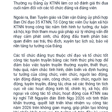
Thường vụ Đảng ủy KTNN làm cơ sở đánh giá thi đua
cuối năm đối với các tổ chức đảng và đảng viên.
Ngoài ra, Ban Tuyên giáo và Dân vận Đảng ủy phối hợp
Ban Chỉ đạo 35 KTNN, Tổ Cộng tác viên Dư luận xã hội
KTNN trong công tác nắm tình hình tư tưởng, dư luận
xã hội; kịp thời tham mưu giải pháp xử lý những vấn đề
nhạy cảm phát sinh; chủ động đấu tranh phản bác
quan điểm sai trái, thù địch, xuyên tạc lịch sử, bảo vệ
nền tảng tư tưởng của Đảng.
Các tổ chức đảng trực thuộc chỉ đạo và tổ chức tốt
công tác tuyên truyền bằng các hình thức phù hợp để
đảm bảo việc tuyên truyền thường xuyên, thiết thực,
hiệu quả; nắm chắc tình hình, diễn biến và định hướng
tư tưởng của công chức, viên chức, người lao động,
vận động đảng viên, công chức, viên chức, người lao
động, tuyên truyền, đăng tải, chia sẻ các thông tin tích
cực về các hoạt động kinh tế, chính trị, xã hội, đối
ngoại và công tác tổ chức, hoạt động của KTNN sau
kỳ nghỉ Tết Nguyên đán Bính Ngọ 2026 với tinh thần
khẩn trương, quyết liệt triển khai nhiệm vụ công tác
năm 2026 trên không gian mạng, góp phần tạo không