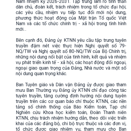
Nam nhiệm kỳ 2026-2031. Tập trung làm rõ tinh thần
dân chủ, đoàn kết, trách nhiệm trong tổ chức đại hội;
các yêu cầu, nhiệm vụ tiếp tục đổi mới nội dung,
phương thức hoạt động của Mặt trận Tổ quốc Việt
Nam và các tổ chức chính trị - xã hội trong tình hình
mới…
Bên cạnh đó, Đảng ủy KTNN yêu cầu tập trung tuyên
truyền đậm nét việc thực hiện Nghị quyết số 79-
NQ/TW và Nghị quyết số 80-NQ/TW của Bộ Chính trị,
những nội dung nổi bật của tình hình, kết quả và nhiệm
vụ phát triển kinh tế - xã hội; các hoạt động đối ngoại,
ngoại giao quan trọng của Đảng, Nhà nước và một số
nội dung quan trọng khác.
Ban Tuyên giáo và Dân vận Đảng ủy được giao tham
mưu Ban Thường vụ Đảng ủy KTNN chỉ đạo công tác
tuyên truyền, tăng cường định hướng nội dung tuyên
truyền trên các cơ quan báo chí thuộc KTNN, các nền
tảng số chính thống của Báo Kiểm toán, Tạp chí
Nghiên cứu Khoa học kiểm toán, Đoàn Thanh niên
KTNN; chịu trách nhiệm hướng dẫn, theo dõi việc triển
khai của các đảng bộ, chi bộ trực thuộc và các đơn vị,
tổ chức được giao nhiệm vụ; tham mưu cho Ban