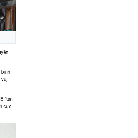
uyền
 binh
 vụ,
ồ “tàn
ch cực