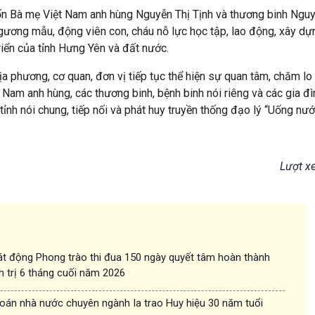
 Bà mẹ Việt Nam anh hùng Nguyễn Thị Tịnh và thương binh Ngu
 gương mẫu, động viên con, cháu nỗ lực học tập, lao động, xây dự
riển của tỉnh Hưng Yên và đất nước.
ịa phương, cơ quan, đơn vị tiếp tục thể hiện sự quan tâm, chăm lo
 Nam anh hùng, các thương binh, bệnh binh nói riêng và các gia đì
tỉnh nói chung, tiếp nối và phát huy truyền thống đạo lý “Uống nư
Lượt x
t động Phong trào thi đua 150 ngày quyết tâm hoàn thành
h trị 6 tháng cuối năm 2026
oán nhà nước chuyên ngành Ia trao Huy hiệu 30 năm tuổi