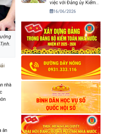
việc với Đảng ủy Kiểm
toán nhà nước
16/06/2026
rưởng
Tịnh.
iải
án nhà
c
uôn
a ân