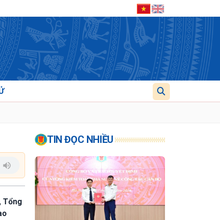
Ử
TIN ĐỌC NHIỀU
, Tổng
ao