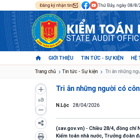
Thứ Bảy, ngày 08/8
Đăng ký nhận tin
KIỂM TOÁN
STATE AUDIT OFFI
GIỚI THIỆU
TIN TỨC - SỰ KIỆN
HỆ 
Trang chủ
Tin tức - Sự kiện
Tri ân những ng
Tri ân những người có cô
a
a
N.Lộc
28/04/2026
(sav.gov.vn) - Chiều 28/4, đồng ch
Kiểm toán nhà nước, Trưởng đoàn đạ