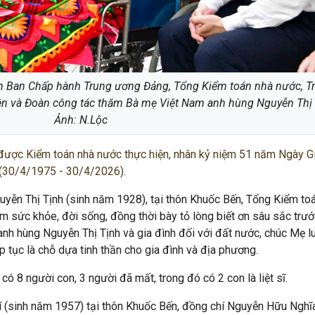
ên Ban Chấp hành Trung ương Đảng, Tổng Kiểm toán nhà nước, T
ên và Đoàn công tác thăm Bà mẹ Việt Nam anh hùng Nguyễn Thị 
Ảnh: N.Lộc
c được Kiểm toán nhà nước thực hiện, nhân kỷ niệm 51 năm Ngày G
(30/4/1975 - 30/4/2026).
ễn Thị Tịnh (sinh năm 1928), tại thôn Khuốc Bến, Tổng Kiểm to
 sức khỏe, đời sống, đồng thời bày tỏ lòng biết ơn sâu sắc trướ
nh hùng Nguyễn Thị Tịnh và gia đình đối với đất nước, chúc Mẹ l
p tục là chỗ dựa tinh thần cho gia đình và địa phương.
ó 8 người con, 3 người đã mất, trong đó có 2 con là liệt sĩ.
 (sinh năm 1957) tại thôn Khuốc Bến, đồng chí Nguyễn Hữu Nghĩ