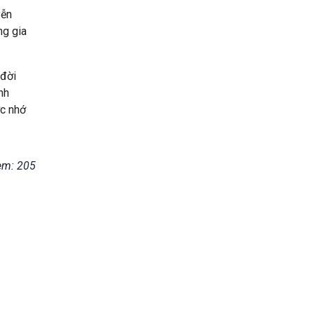
yễn
ng gia
 đời
nh
ớc nhớ
em: 205