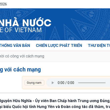
/2026
 NHÀ NƯỚC
CE OF VIETNAM
THỐNG VĂN BẢN
CHIẾN LƯỢC PHÁT TRIỂN
THƯ ĐIỆN T
ười có công với cách mạng
ng với cách mạng
í Nguyễn Hữu Nghĩa - Ủy viên Ban Chấp hành Trung ương Đảng
i biểu Quốc hội tỉnh Hưng Yên và Đoàn công tác đã thăm, tr