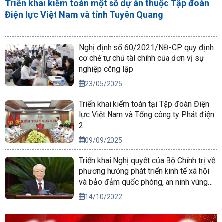
Triển khai kiểm toán một số dự án thuộc Tập đoàn
Điện lực Việt Nam và tỉnh Tuyên Quang
Nghị định số 60/2021/NĐ-CP quy định
cơ chế tự chủ tài chính của đơn vị sự
nghiệp công lập
23/05/2025
Triển khai kiểm toán tại Tập đoàn Điện
lực Việt Nam và Tổng công ty Phát điện
2
09/09/2025
Triển khai Nghị quyết của Bộ Chính trị về
phương hướng phát triển kinh tế xã hội
và bảo đảm quốc phòng, an ninh vùng
Tây Nguyên đến năm 2030, tầm nhìn
14/10/2022
đến năm 2045