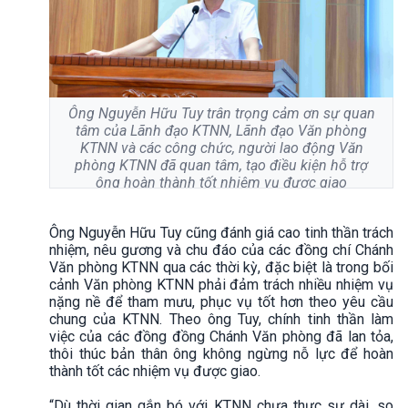
Ông Nguyễn Hữu Tuy trân trọng cảm ơn sự quan
tâm của Lãnh đạo KTNN, Lãnh đạo Văn phòng
KTNN và các công chức, người lao động Văn
phòng KTNN đã quan tâm, tạo điều kiện hỗ trợ
ông hoàn thành tốt nhiệm vụ được giao
Ông Nguyễn Hữu Tuy cũng đánh giá cao tinh thần trách
nhiệm, nêu gương và chu đáo của các đồng chí Chánh
Văn phòng KTNN qua các thời kỳ, đặc biệt là trong bối
cảnh Văn phòng KTNN phải đảm trách nhiều nhiệm vụ
nặng nề để tham mưu, phục vụ tốt hơn theo yêu cầu
chung của KTNN. Theo ông Tuy, chính tinh thần làm
việc của các đồng đồng Chánh Văn phòng đã lan tỏa,
thôi thúc bản thân ông không ngừng nỗ lực để hoàn
thành tốt các nhiệm vụ được giao.
“Dù thời gian gắn bó với KTNN chưa thực sự dài, so