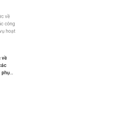
c về
các
n phục
toán