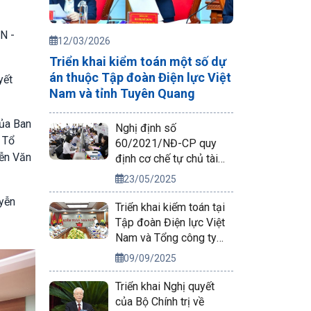
N -
12/03/2026
Triển khai kiểm toán một số dự
án thuộc Tập đoàn Điện lực Việt
yết
Nam và tỉnh Tuyên Quang
của Ban
Nghị định số
 Tổ
60/2021/NĐ-CP quy
yễn Văn
định cơ chế tự chủ tài
chính của đơn vị sự
23/05/2025
nghiệp công lập
uyễn
Triển khai kiểm toán tại
Tập đoàn Điện lực Việt
Nam và Tổng công ty
Phát điện 2
09/09/2025
Triển khai Nghị quyết
của Bộ Chính trị về