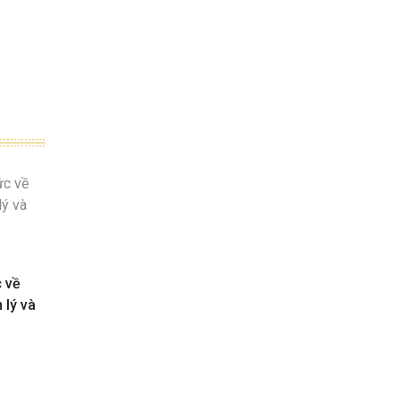
c về
 lý và