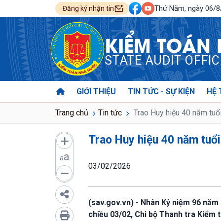
Thứ Năm, ngày 06/
Đăng ký nhận tin
KIỂM TOÁN
STATE AUDIT OFFI
GIỚI THIỆU
TIN TỨC - SỰ KIỆN
HỆ 
Trang chủ
Tin tức
Trao Huy hiệu 40 năm tuổ
Trao Huy hiệu 40 năm tuổ
a
a
03/02/2026
(sav.gov.vn) - Nhân Kỷ niệm 96 năm
chiều 03/02, Chi bộ Thanh tra Kiểm