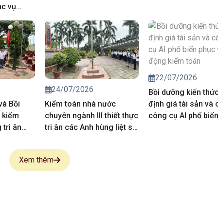
ục vụ
iá chuyên
trong hoạt
của Kiểm
năm 2027
22/07/2026
24/07/2026
Bồi dưỡng kiến thứ
và Bồi
Kiểm toán nhà nước
định giá tài sản và 
 kiểm
chuyên ngành III thiết thực
công cụ AI phố biế
tri ân
tri ân các Anh hùng liệt sĩ,
vụ hoạt động kiểm 
 sĩ
người có công
Xem thêm