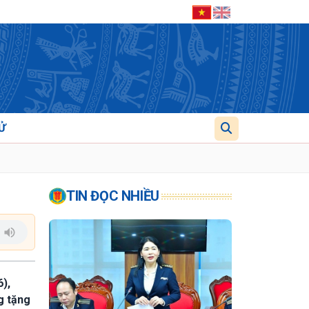
Ử
TIN ĐỌC NHIỀU
),
g tặng