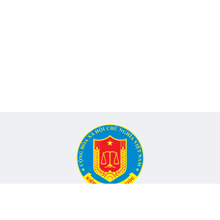
CỔNG THÔNG TIN ĐIỆN TỬ KIỂM TOÁN NHÀ NƯỚC
Cơ quan chủ quản: Kiểm toán nhà nước