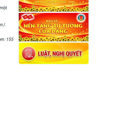
 một
n./.
em: 155