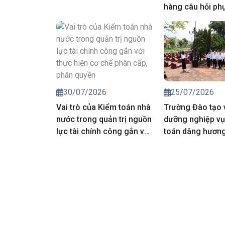
hàng câu hỏi ph
công tác đánh g
môn, nghiệp vụ 
động kiểm toán 
toán nhà nước 
25/07/2026
30/07/2026
Trường Đào tạo 
Vai trò của Kiểm toán nhà
dưỡng nghiệp vụ
nước trong quản trị nguồn
toán dâng hương 
lực tài chính công gắn với
các Anh hùng liệt
thực hiện cơ chế phân
cấp, phân quyền