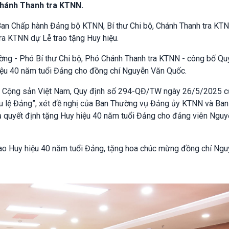
hánh Thanh tra KTNN.
Ban Chấp hành Đảng bộ KTNN, Bí thư Chi bộ, Chánh Thanh tra KTN
ra KTNN dự Lễ trao tặng Huy hiệu.
ờng - Phó Bí thư Chi bộ, Phó Chánh Thanh tra KTNN - công bố Qu
iệu 40 năm tuổi Đảng cho đồng chí Nguyễn Văn Quốc.
ng Cộng sản Việt Nam, Quy định số 294-QĐ/TW ngày 26/5/2025 
ều lệ Đảng”, xét đề nghị của Ban Thường vụ Đảng ủy KTNN và Ban
 quyết định tặng Huy hiệu 40 năm tuổi Đảng cho đảng viên Ngu
rao Huy hiệu 40 năm tuổi Đảng, tặng hoa chúc mừng đồng chí Ng