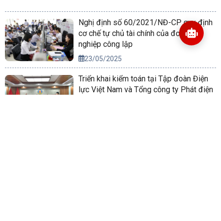
Nghị định số 60/2021/NĐ-CP quy định
cơ chế tự chủ tài chính của đơn vị sự
nghiệp công lập
23/05/2025
Triển khai kiểm toán tại Tập đoàn Điện
lực Việt Nam và Tổng công ty Phát điện
2
09/09/2025
Triển khai Nghị quyết của Bộ Chính trị về
phương hướng phát triển kinh tế xã hội
và bảo đảm quốc phòng, an ninh vùng
Tây Nguyên đến năm 2030, tầm nhìn
14/10/2022
đến năm 2045