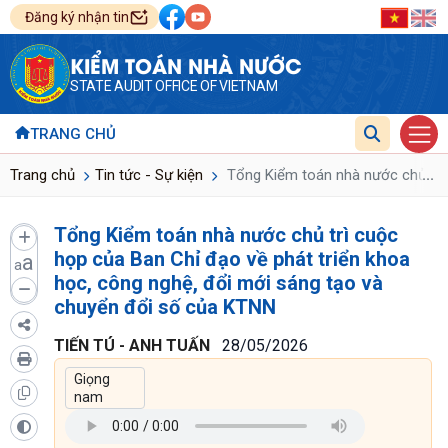
Đăng ký nhận tin
KIỂM TOÁN NHÀ NƯỚC
STATE AUDIT OFFICE OF VIETNAM
TRANG CHỦ
...
Trang chủ
Tin tức - Sự kiện
Tổng Kiểm toán nhà nước chủ trì 
Tổng Kiểm toán nhà nước chủ trì cuộc
họp của Ban Chỉ đạo về phát triển khoa
a
a
học, công nghệ, đổi mới sáng tạo và
chuyển đổi số của KTNN
TIẾN TÚ - ANH TUẤN
28/05/2026