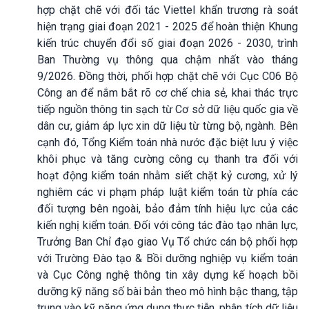
hợp chặt chẽ với đối tác Viettel khẩn trương rà soát
hiện trạng giai đoạn 2021 - 2025 để hoàn thiện Khung
kiến trúc chuyển đổi số giai đoạn 2026 - 2030, trình
Ban Thường vụ thông qua chậm nhất vào tháng
9/2026. Đồng thời, phối hợp chặt chẽ với Cục C06 Bộ
Công an để nắm bắt rõ cơ chế chia sẻ, khai thác trực
tiếp nguồn thông tin sạch từ Cơ sở dữ liệu quốc gia về
dân cư, giảm áp lực xin dữ liệu từ từng bộ, ngành. Bên
cạnh đó, Tổng Kiểm toán nhà nước đặc biệt lưu ý việc
khôi phục và tăng cường công cụ thanh tra đối với
hoạt động kiểm toán nhằm siết chặt kỷ cương, xử lý
nghiêm các vi phạm pháp luật kiểm toán từ phía các
đối tượng bên ngoài, bảo đảm tính hiệu lực của các
kiến nghị kiểm toán. Đối với công tác đào tạo nhân lực,
Trưởng Ban Chỉ đạo giao Vụ Tổ chức cán bộ phối hợp
với Trường Đào tạo & Bồi dưỡng nghiệp vụ kiểm toán
và Cục Công nghệ thông tin xây dựng kế hoạch bồi
dưỡng kỹ năng số bài bản theo mô hình bậc thang, tập
trung vào kỹ năng ứng dụng thực tiễn, phân tích dữ liệu