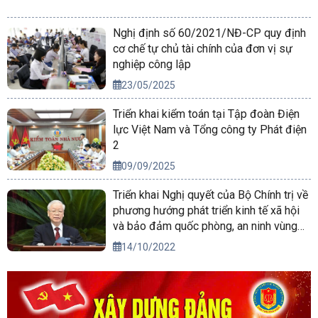
Nghị định số 60/2021/NĐ-CP quy định
cơ chế tự chủ tài chính của đơn vị sự
nghiệp công lập
23/05/2025
Triển khai kiểm toán tại Tập đoàn Điện
lực Việt Nam và Tổng công ty Phát điện
2
09/09/2025
Triển khai Nghị quyết của Bộ Chính trị về
phương hướng phát triển kinh tế xã hội
và bảo đảm quốc phòng, an ninh vùng
Tây Nguyên đến năm 2030, tầm nhìn
14/10/2022
đến năm 2045