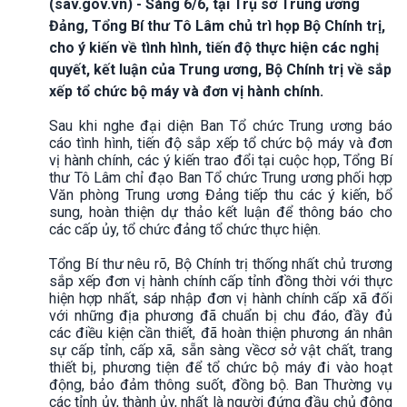
(sav.gov.vn) - Sáng 6/6, tại Trụ sở Trung ương
Đảng, Tổng Bí thư Tô Lâm chủ trì họp Bộ Chính trị,
cho ý kiến về tình hình, tiến độ thực hiện các nghị
quyết, kết luận của Trung ương, Bộ Chính trị về sắp
xếp tổ chức bộ máy và đơn vị hành chính.
Sau khi nghe đại diện Ban Tổ chức Trung ương báo
cáo tình hình, tiến độ sắp xếp tổ chức bộ máy và đơn
vị hành chính, các ý kiến trao đổi tại cuộc họp, Tổng Bí
thư Tô Lâm chỉ đạo Ban Tổ chức Trung ương phối hợp
Văn phòng Trung ương Đảng tiếp thu các ý kiến, bổ
sung, hoàn thiện dự thảo kết luận để thông báo cho
các cấp ủy, tổ chức đảng tổ chức thực hiện.
Tổng Bí thư nêu rõ, Bộ Chính trị thống nhất chủ trương
sắp xếp đơn vị hành chính cấp tỉnh đồng thời với thực
hiện hợp nhất, sáp nhập đơn vị hành chính cấp xã đối
với những địa phương đã chuẩn bị chu đáo, đầy đủ
các điều kiện cần thiết, đã hoàn thiện phương án nhân
sự cấp tỉnh, cấp xã, sẵn sàng vềcơ sở vật chất, trang
thiết bị, phương tiện để tổ chức bộ máy đi vào hoạt
động, bảo đảm thông suốt, đồng bộ. Ban Thường vụ
các tỉnh ủy, thành ủy, nhất là người đứng đầu chủ động