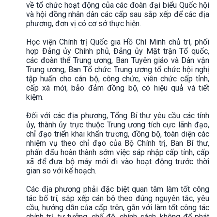
về tổ chức hoạt động của các đoàn đại biểu Quốc hội
và hội đồng nhân dân các cấp sau sắp xếp để các địa
phương, đơn vị có cơ sở thực hiện.
Học viện Chính trị Quốc gia Hồ Chí Minh chủ trì, phối
hợp Đảng ủy Chính phủ, Đảng ủy Mặt trận Tổ quốc,
các đoàn thể Trung ương, Ban Tuyên giáo và Dân vận
Trung ương, Ban Tổ chức Trung ương tổ chức hội nghị
tập huấn cho cán bộ, công chức, viên chức cấp tỉnh,
cấp xã mới, bảo đảm đồng bộ, có hiệu quả và tiết
kiệm.
Đối với các địa phương, Tổng Bí thư yêu cầu các tỉnh
ủy, thành ủy trực thuộc Trung ương tích cực lãnh đạo,
chỉ đạo triển khai khẩn trương, đồng bộ, toàn diện các
nhiệm vụ theo chỉ đạo của Bộ Chính trị, Ban Bí thư,
phấn đấu hoàn thành sớm việc sáp nhập cấp tỉnh, cấp
xã để đưa bộ máy mới đi vào hoạt động trước thời
gian so với kế hoạch.
Các địa phương phải đặc biệt quan tâm làm tốt công
tác bố trí, sắp xếp cán bộ theo đúng nguyên tắc, yêu
cầu, hướng dẫn của cấp trên, gắn với làm tốt công tác
chính trị, tư tưởng, chế độ, chính sách, không để phát