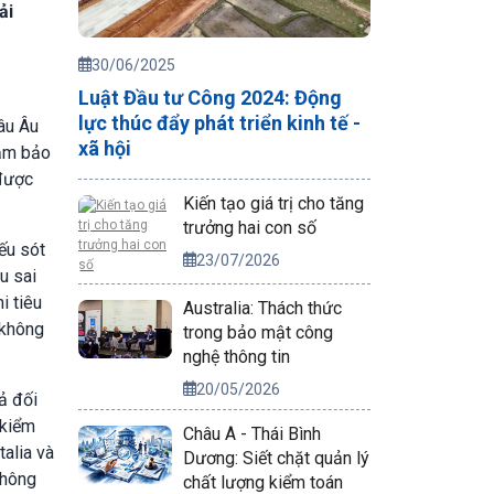
ải
30/06/2025
Luật Đầu tư Công 2024: Động
lực thúc đẩy phát triển kinh tế -
âu Âu
xã hội
đảm bảo
 được
Kiến tạo giá trị cho tăng
trưởng hai con số
ếu sót
23/07/2026
u sai
i tiêu
Australia: Thách thức
 không
trong bảo mật công
nghệ thông tin
20/05/2026
ả đối
 kiểm
Châu Á - Thái Bình
talia và
Dương: Siết chặt quản lý
không
chất lượng kiểm toán