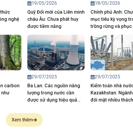
19/05/2026
18/05/2026
 thức
Quỹ Đổi mới của Liên minh
Chính phủ Anh: Chư
ông nghệ
châu Âu: Chưa phát huy
mục tiêu kỳ vọng t
được tiềm năng
trồng rừng và phục 
than bùn
29/07/2025
29/07/2025
án carbon
Ba Lan: Các nguồn năng
Kiểm toán nhà nướ
g như
lượng trong nước cần
Kazakhstan: Ngành
được sử dụng hiệu quả
đối mặt nhiều thác
hơn
Xem thêm