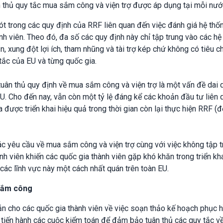
n thủ quy tắc mua sắm công và viện trợ được áp dụng tại mỗi nướ
ót trong các quy định của RRF liên quan đến việc đánh giá hệ thố
nh viên. Theo đó, đa số các quy định này chỉ tập trung vào các hệ
n, xung đột lợi ích, tham nhũng và tài trợ kép chứ không có tiêu c
tắc của EU và từng quốc gia.
tuân thủ quy định về mua sắm công và viện trợ là một vấn đề dai
U. Cho đến nay, vẫn còn một tỷ lệ đáng kể các khoản đầu tư liên 
được triển khai hiệu quả trong thời gian còn lại thực hiện RRF (đ
ác yêu cầu về mua sắm công và viện trợ cùng với việc không tập t
nh viên khiến các quốc gia thành viên gặp khó khăn trong triển kh
ác lĩnh vực này một cách nhất quán trên toàn EU.
sắm công
 cho các quốc gia thành viên về việc soạn thảo kế hoạch phục h
 tiến hành các cuộc kiểm toán để đảm bảo tuân thủ các quy tắc v