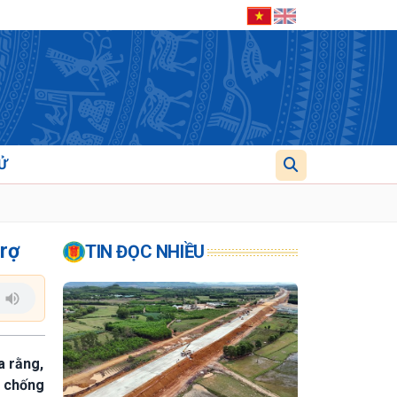
Ử
trợ
TIN ĐỌC NHIỀU
a rằng,
à chống