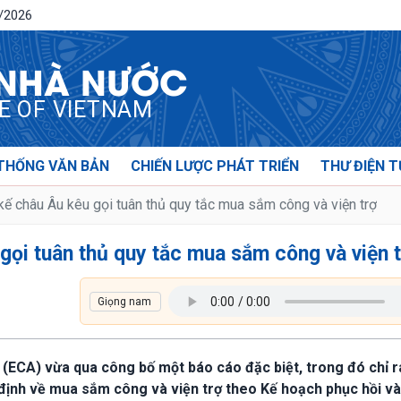
8/2026
 NHÀ NƯỚC
CE OF VIETNAM
THỐNG VĂN BẢN
CHIẾN LƯỢC PHÁT TRIỂN
THƯ ĐIỆN T
ế châu Âu kêu gọi tuân thủ quy tắc mua sắm công và viện trợ
ọi tuân thủ quy tắc mua sắm công và viện 
(ECA) vừa qua công bố một báo cáo đặc biệt, trong đó chỉ r
định về mua sắm công và viện trợ theo Kế hoạch phục hồi v