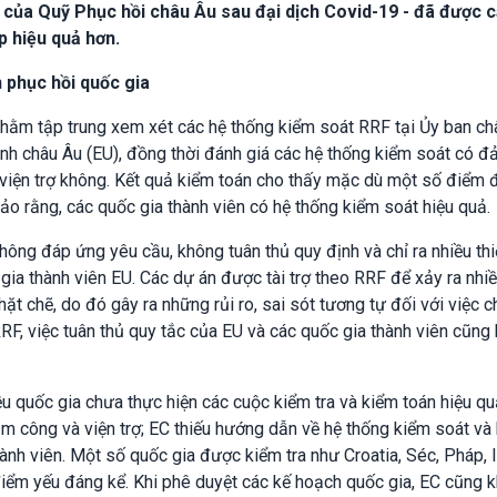
h của Quỹ Phục hồi châu Âu sau đại dịch Covid-19 - đã được c
p hiệu quả hơn.
 phục hồi quốc gia
hằm tập trung xem xét các hệ thống kiểm soát RRF tại Ủy ban ch
inh châu Âu (EU), đồng thời đánh giá các hệ thống kiểm soát có 
viện trợ không. Kết quả kiểm toán cho thấy mặc dù một số điểm
o rằng, các quốc gia thành viên có hệ thống kiểm soát hiệu quả.
hông đáp ứng yêu cầu, không tuân thủ quy định và chỉ ra nhiều thi
gia thành viên EU. Các dự án được tài trợ theo RRF để xảy ra nhiề
 chẽ, do đó gây ra những rủi ro, sai sót tương tự đối với việc ch
F, việc tuân thủ quy tắc của EU và các quốc gia thành viên cũng
ều quốc gia chưa thực hiện các cuộc kiểm tra và kiểm toán hiệu qu
ắm công và viện trợ; EC thiếu hướng dẫn về hệ thống kiểm soát và
ành viên. Một số quốc gia được kiểm tra như Croatia, Séc, Pháp, I
iểm yếu đáng kể. Khi phê duyệt các kế hoạch quốc gia, EC cũng 