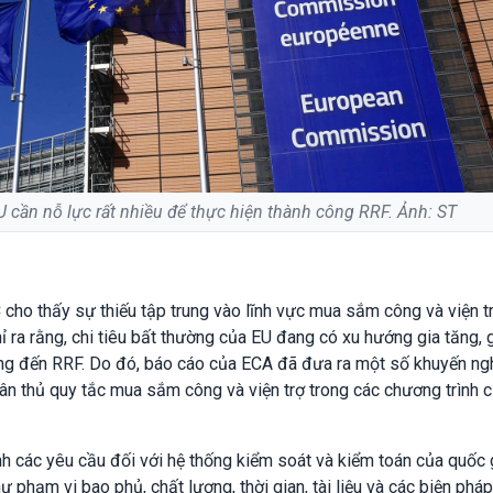
U cần nỗ lực rất nhiều để thực hiện thành công RRF. Ảnh: ST
cho thấy sự thiếu tập trung vào lĩnh vực mua sắm công và viện t
ra rằng, chi tiêu bất thường của EU đang có xu hướng gia tăng, 
ởng đến RRF. Do đó, báo cáo của ECA đã đưa ra một số khuyến n
ân thủ quy tắc mua sắm công và viện trợ trong các chương trình 
h các yêu cầu đối với hệ thống kiểm soát và kiểm toán của quốc 
hư phạm vi bao phủ, chất lượng, thời gian, tài liệu và các biện phá