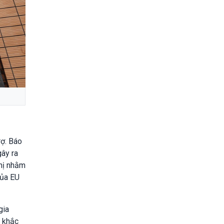
rợ. Báo
gây ra
ghị nhằm
của EU
gia
p khắc