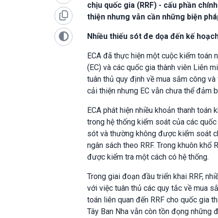
chịu quốc gia (RRF) - cấu phần chín
thiện nhưng vẫn cần những biện phá
Nhiều thiếu sót đe dọa đến kế hoạch
ECA đã thực hiện một cuộc kiểm toán n
(EC) và các quốc gia thành viên Liên m
tuân thủ quy định về mua sắm công và 
cải thiện nhưng EC vẫn chưa thể đảm bả
ECA phát hiện nhiều khoản thanh toán k
trong hệ thống kiểm soát của các quốc 
sót và thường không được kiểm soát chặt
ngân sách theo RRF. Trong khuôn khổ RR
được kiểm tra một cách có hệ thống.
Trong giai đoạn đầu triển khai RRF, nhi
với việc tuân thủ các quy tắc về mua s
toán liên quan đến RRF cho quốc gia th
Tây Ban Nha vẫn còn tồn đọng những đ