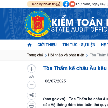
Thứ Năm, ngày 06/
Đăng ký nhận tin
KIỂM TOÁN
STATE AUDIT OFFI
GIỚI THIỆU
TIN TỨC - SỰ KIỆN
HỆ 
Trang chủ
Hội nhập và phát triển
Tòa Thẩm k
Tòa Thẩm kế châu Âu kêu g
a
a
06/07/2025
(sav.gov.vn) - Tòa Thẩm kế châu Âu 
các Hệ thống đảm bảo tuân thủ quy 