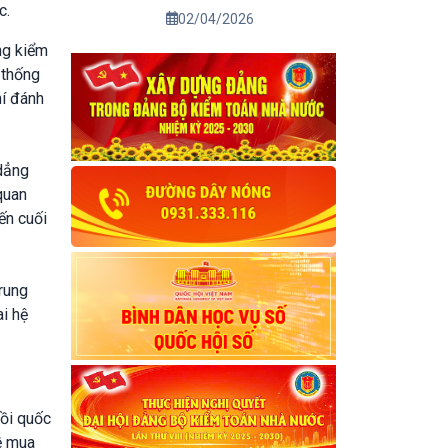
c.
02/04/2026
ng kiểm
 thống
hí đánh
 dẳng
quan
ến cuối
rung
ai hệ
ồi quốc
ề mua