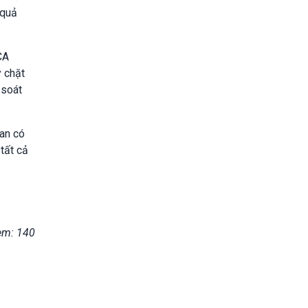
 quả
CA
ý chặt
 soát
uan có
tất cả
em: 140