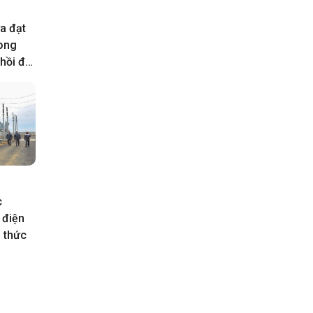
a đạt
rong
hồi đất
c
 điện
h thức