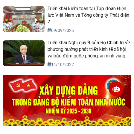
Triển khai kiểm toán tại Tập đoàn Điện
lực Việt Nam và Tổng công ty Phát điện
2
09/09/2025
Triển khai Nghị quyết của Bộ Chính trị về
phương hướng phát triển kinh tế xã hội
và bảo đảm quốc phòng, an ninh vùng
Tây Nguyên đến năm 2030, tầm nhìn
14/10/2022
đến năm 2045