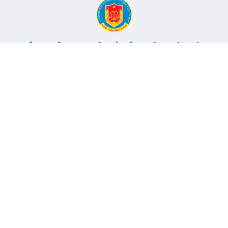
CỔNG THÔNG TIN ĐIỆN TỬ KIỂM TOÁN NHÀ NƯỚC
Cơ quan chủ quản: Kiểm toán nhà nước
Địa chỉ:
116 Nguyễn Chánh, Phường Yên Hòa, TP Hà Nội -
Điện
thoại:
024.6262.8616 -
Email:
banbientap@sav.gov.vn
Giấy phép số: 301/GP-BC, cấp ngày 06/07/2004
Chịu trách nhiệm chính: Bà Hà Thị Mỹ Dung - Phó Tổng Kiểm
toán nhà nước, Trưởng Ban biên tập.
Đang online:
64
Tổng lượt truy cập:
11.147.451
Thông tin liên hệ
Quy định sử dụng
Sơ đồ trang
© 2017 Bản quyền thuộc về Kiểm toán nhà nước Việt Nam