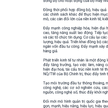
đồng bộ cho hoạt động của bộ máy nhà
Đồng thời phối hợp đồng bộ, hiệu quả cá
các chính sách khác để thực hiện mục 
mô, các cân đối lớn của nền kinh tế, ki
Đẩy mạnh công nghiệp hóa, hiện đại hó
cao, tăng năng suất lao động. Tiếp tụ
và các tổ chức tín dụng. Cơ cấu lại cá
lượng, hiệu quả. Triển khai đồng bộ các
ngân vốn đầu tư công. Đẩy mạnh xây dự
hàng giả.
Phát triển kinh tế tư nhân là một động 
đẩy tăng trưởng, tạo việc làm, nâng c
hiện đại hoá, tái cấu trúc nền kinh tế
NQ/TW của Bộ Chính trị; thúc đẩy tinh t
Tạo môi trường đầu tư thông thoáng, m
công nghệ, các cơ sở nghiên cứu, các
nguồn, công nghệ số; thúc đẩy khởi ngh
Đổi mới mô hình quản trị quốc gia the
gọn, mạnh, hiệu năng, hiệu lực, hiệu 