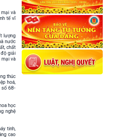
g mại và
nh tế vĩ
ất lượng
nhà nước
ất, chất
 độ giải
g mại và
ong thúc
iệp hoá,
t số 68-
khoa học
ng nghệ
áy tinh,
nâng cao