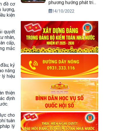
phương hướng phát triển
n đề cơ
kinh tế xã hội và bảo
h lượng,
14/10/2022
ều kiện
đảm quốc phòng, an
ninh vùng Tây Nguyên
đến năm 2030, tầm nhìn
ải quyết
đến năm 2045
tư nhân,
hân cấp,
ướng mắc
đầu; kỷ
cao năng
 lý hiệu
àn thiện
Xác định
nước.
lực cho
phí tuân
pháp lý