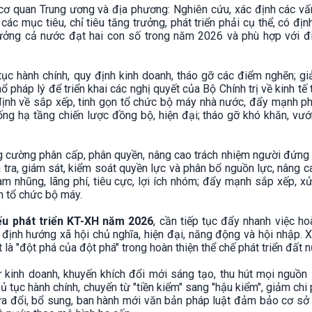
cơ quan Trung ương và địa phương: Nghiên cứu, xác định các vấ
c mục tiêu, chỉ tiêu tăng trưởng, phát triển phải cụ thể, có địn
ưởng cả nước đạt hai con số trong năm 2026 và phù hợp với đi
tục hành chính, quy định kinh doanh, tháo gỡ các điểm nghẽn; gi
pháp lý để triển khai các nghị quyết của Bộ Chính trị về kinh tế 
định về sắp xếp, tinh gọn tổ chức bộ máy nhà nước, đẩy mạnh p
hống hạ tầng chiến lược đồng bộ, hiện đại; tháo gỡ khó khăn, v
g cường phân cấp, phân quyền, nâng cao trách nhiệm người đứng 
m tra, giám sát, kiểm soát quyền lực và phân bổ nguồn lực, nâng 
am nhũng, lãng phí, tiêu cực, lợi ích nhóm; đẩy mạnh sắp xếp, xử
n tổ chức bộ máy.
ếu phát triển KT-XH năm 2026
, cần tiếp tục đẩy nhanh việc ho
o định hướng xã hội chủ nghĩa, hiện đại, năng động và hội nhập. 
 là "đột phá của đột phá" trong hoàn thiện thể chế phát triển đất 
 kinh doanh, khuyến khích đổi mới sáng tạo, thu hút mọi nguồn 
thủ tục hành chính, chuyển từ "tiền kiểm" sang "hậu kiểm", giảm chi 
ửa đổi, bổ sung, ban hành mới văn bản pháp luật đảm bảo cơ sở 