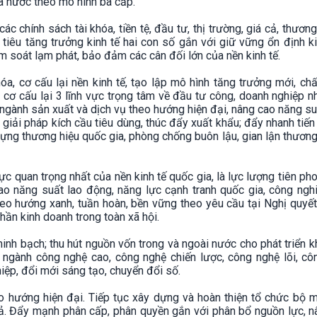
 nước theo mô hình ba cấp.
c chính sách tài khóa, tiền tệ, đầu tư, thị trường, giá cả, thươn
tiêu tăng trưởng kinh tế hai con số gắn với giữ vững ổn định ki
ểm soát lạm phát, bảo đảm các cân đối lớn của nền kinh tế.
a, cơ cấu lại nền kinh tế, tạo lập mô hình tăng trưởng mới, ch
c cơ cấu lại 3 lĩnh vực trọng tâm về đầu tư công, doanh nghiệp 
c ngành sản xuất và dịch vụ theo hướng hiện đại, nâng cao năng su
 giải pháp kích cầu tiêu dùng, thúc đẩy xuất khẩu; đẩy nhanh tiến
ng thương hiệu quốc gia, phòng chống buôn lậu, gian lận thươn
lực quan trọng nhất của nền kinh tế quốc gia, là lực lượng tiên ph
ao năng suất lao động, năng lực cạnh tranh quốc gia, công ngh
 theo hướng xanh, tuần hoàn, bền vững theo yêu cầu tại Nghị quyế
hần kinh doanh trong toàn xã hội.
inh bạch; thu hút nguồn vốn trong và ngoài nước cho phát triển 
 ngành công nghệ cao, công nghệ chiến lược, công nghệ lõi, cô
iệp, đổi mới sáng tạo, chuyển đổi số.
o hướng hiện đại. Tiếp tục xây dựng và hoàn thiện tổ chức bộ m
quả. Đẩy mạnh phân cấp, phân quyền gắn với phân bổ nguồn lực, 