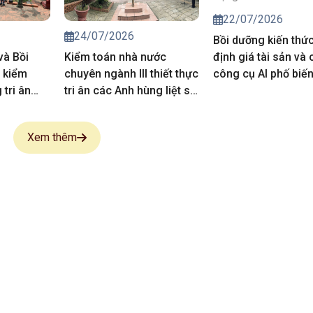
22/07/2026
24/07/2026
Bồi dưỡng kiến thứ
và Bồi
Kiểm toán nhà nước
định giá tài sản và 
 kiểm
chuyên ngành III thiết thực
công cụ AI phố biế
tri ân
tri ân các Anh hùng liệt sĩ,
vụ hoạt động kiểm 
 sĩ
người có công
Xem thêm