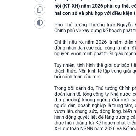
hội (KT-XH) năm 2026 phải cụ thể, c
hai con số và phù hợp với điều kiện th
Phó Thủ tướng Thường trực Nguyễn H
Chính phủ về xây dựng kế hoạch phát 
Chỉ thị nêu rõ, năm 2026 là năm diễn 
đồng nhân dân các cấp, cũng là năm đầ
nguyên vươn mình phát triển giàu mạnh
Tuy nhiên, tình hình thế giới dự báo t
thách thức. Nền kinh tế tập trung giải 
bối cảnh toàn cầu mới.
Trong bối cảnh đó, Thủ tướng Chính p
đoàn kinh tế, tổng công ty Nhà nước, c
địa phương) không ngừng đổi mới, sán
người dân, doanh nghiệp là trung tâm, 
vươn lên, chung sức, đồng lòng, biến m
hành động quyết liệt để tăng trưởng c
thực hiện thắng lợi Kế hoạch phát tr
XH, dự toán NSNN năm 2026 và Kế hoạ