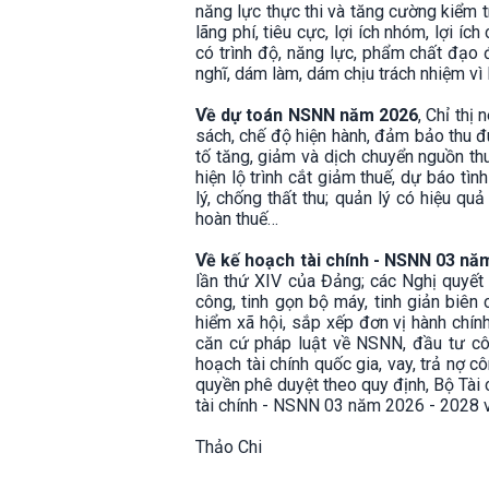
năng lực thực thi và tăng cường kiểm 
lãng phí, tiêu cực, lợi ích nhóm, lợi í
có trình độ, năng lực, phẩm chất đạo 
nghĩ, dám làm, dám chịu trách nhiệm vì l
Về dự toán NSNN năm 2026
, Chỉ th
sách, chế độ hiện hành, đảm bảo thu đú
tố tăng, giảm và dịch chuyển nguồn thu
hiện lộ trình cắt giảm thuế, dự báo tìn
lý, chống thất thu; quản lý có hiệu qu
hoàn thuế…
Về kế hoạch tài chính - NSNN 03 n
lần thứ XIV của Đảng; các Nghị quyết 
công, tinh gọn bộ máy, tinh giản biên
hiểm xã hội, sắp xếp đơn vị hành chí
căn cứ pháp luật về NSNN, đầu tư côn
hoạch tài chính quốc gia, vay, trả nợ
quyền phê duyệt theo quy định, Bộ Tài c
tài chính - NSNN 03 năm 2026 - 2028 và
Thảo Chi