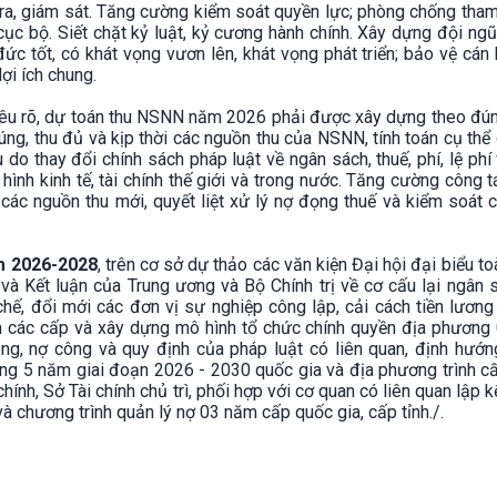
tra, giám sát. Tăng cường kiểm soát quyền lực; phòng chống tha
ch cục bộ. Siết chặt kỷ luật, kỷ cương hành chính. Xây dựng đội ng
đức tốt, có khát vọng vươn lên, khát vọng phát triển; bảo vệ cá
ợi ích chung.
ị nêu rõ, dự toán thu NSNN năm 2026 phải được xây dựng theo đú
ng, thu đủ và kịp thời các nguồn thu của NSNN, tính toán cụ thể
 do thay đổi chính sách pháp luật về ngân sách, thuế, phí, lệ phí
h hình kinh tế, tài chính thế giới và trong nước. Tăng cường công 
ả các nguồn thu mới, quyết liệt xử lý nợ đọng thuế và kiểm soát 
ăm 2026-2028
, trên cơ sở dự thảo các văn kiện Đại hội đại biểu t
và Kết luận của Trung ương và Bộ Chính trị về cơ cấu lại ngân 
 chế, đổi mới các đơn vị sự nghiệp công lập, cải cách tiền lươn
nh các cấp và xây dựng mô hình tổ chức chính quyền địa phương 
g, nợ công và quy định của pháp luật có liên quan, định hướn
 công 5 năm giai đoạn 2026 - 2030 quốc gia và địa phương trình 
hính, Sở Tài chính chủ trì, phối hợp với cơ quan có liên quan lập 
 chương trình quản lý nợ 03 năm cấp quốc gia, cấp tỉnh./.