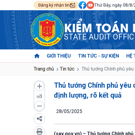
Thứ Bảy, ngày 08/8
Đăng ký nhận tin
KIỂM TOÁN
STATE AUDIT OFFI
GIỚI THIỆU
TIN TỨC - SỰ KIỆN
HỆ 
Trang chủ
Tin tức
Thủ tướng Chính phủ yêu c
Thủ tướng Chính phủ yêu c
định lượng, rõ kết quả
a
a
28/05/2025
(sav.gov.vn) – Thủ tướng Chính phủ y