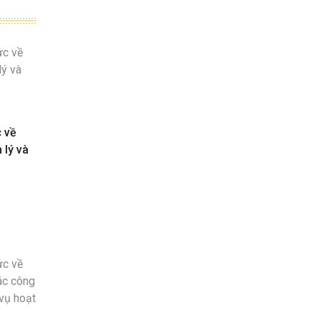
c về
 lý và