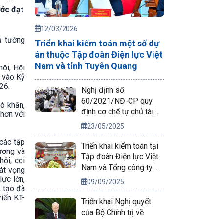
ước đạt
12/03/2026
ủ tướng
Triển khai kiểm toán một số dự
án thuộc Tập đoàn Điện lực Việt
Nam và tỉnh Tuyên Quang
hội, Hội
c vào Kỷ
26.
Nghị định số
60/2021/NĐ-CP quy
hó khăn,
định cơ chế tự chủ tài
 hơn với
chính của đơn vị sự
23/05/2025
nghiệp công lập
các tập
Triển khai kiểm toán tại
 ương và
Tập đoàn Điện lực Việt
ội, coi
Nam và Tổng công ty
hát vọng
Phát điện 2
lực lớn,
09/09/2025
, tạo đà
iển KT-
Triển khai Nghị quyết
của Bộ Chính trị về