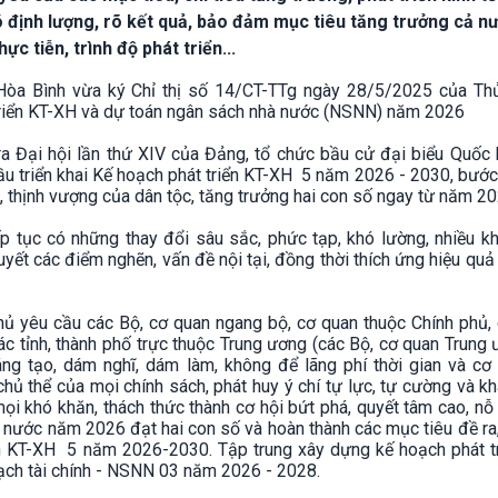
ó định lượng, rõ kết quả, bảo đảm mục tiêu tăng trưởng cả n
ực tiễn, trình độ phát triển...
òa Bình vừa ký Chỉ thị số 14/CT-TTg ngày 28/5/2025 của Th
triển KT-XH và dự toán ngân sách nhà nước (NSNN) năm 2026
ra Đại hội lần thứ XIV của Đảng, tổ chức bầu cử đại biểu Quốc 
u triển khai Kế hoạch phát triển KT-XH 5 năm 2026 - 2030, bướ
, thịnh vượng của dân tộc, tăng trưởng hai con số ngay từ năm 20
iếp tục có những thay đổi sâu sắc, phức tạp, khó lường, nhiều k
quyết các điểm nghẽn, vấn đề nội tại, đồng thời thích ứng hiệu quả
hủ yêu cầu các Bộ, cơ quan ngang bộ, cơ quan thuộc Chính phủ, 
ác tỉnh, thành phố trực thuộc Trung ương (các Bộ, cơ quan Trung
g tạo, dám nghĩ, dám làm, không để lãng phí thời gian và cơ h
chủ thể của mọi chính sách, phát huy ý chí tự lực, tự cường và k
ọi khó khăn, thách thức thành cơ hội bứt phá, quyết tâm cao, nỗ 
ả nước năm 2026 đạt hai con số và hoàn thành các mục tiêu đề ra
iển KT-XH 5 năm 2026-2030. Tập trung xây dựng kế hoạch phát tr
ch tài chính - NSNN 03 năm 2026 - 2028.