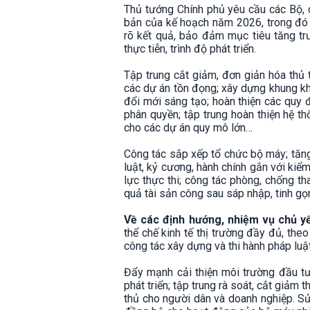
Thủ tướng Chính phủ yêu cầu các Bộ, 
bản của kế hoạch năm 2026, trong đó cá
rõ kết quả, bảo đảm mục tiêu tăng tr
thực tiễn, trình độ phát triển.
Tập trung cắt giảm, đơn giản hóa thủ 
các dự án tồn đọng; xây dựng khung khổ 
đổi mới sáng tạo; hoàn thiện các quy 
phân quyền; tập trung hoàn thiện hệ t
cho các dự án quy mô lớn…
Công tác sắp xếp tổ chức bộ máy; tăn
luật, kỷ cương, hành chính gắn với kiể
lực thực thi; công tác phòng, chống th
quả tài sản công sau sáp nhập, tinh gọ
Về các định hướng, nhiệm vụ chủ y
thể chế kinh tế thị trường đầy đủ, the
công tác xây dựng và thi hành pháp luật
Đẩy mạnh cải thiện môi trường đầu tư
phát triển; tập trung rà soát, cắt giảm 
thủ cho người dân và doanh nghiệp. S