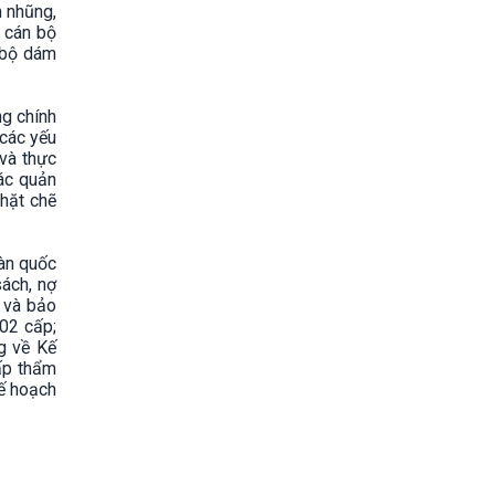
m nhũng,
ũ cán bộ
n bộ dám
ng chính
 các yếu
 và thực
tác quản
chặt chẽ
oàn quốc
sách, nợ
g và bảo
02 cấp;
g về Kế
cấp thẩm
kế hoạch