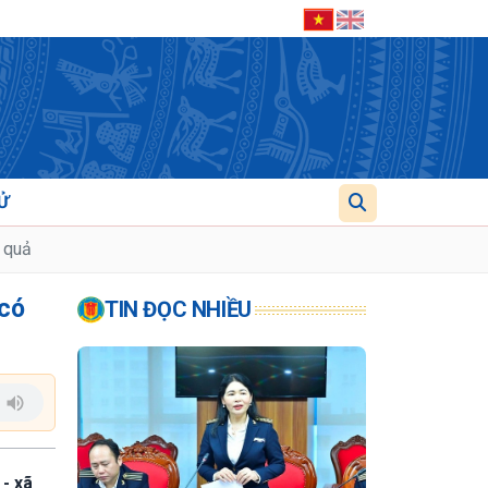
Ử
t quả
 có
TIN ĐỌC NHIỀU
 - xã